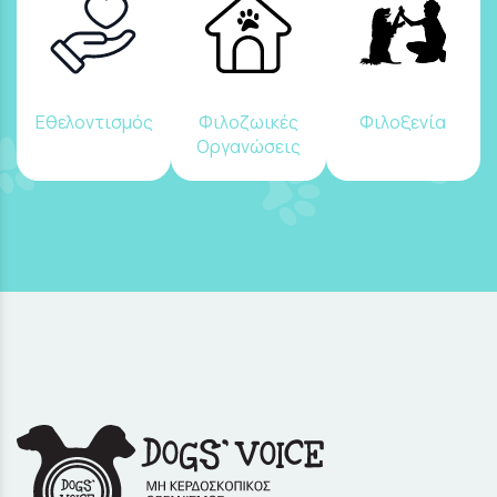
Εθελοντισμός
Φιλοζωικές
Φιλοξενία
Οργανώσεις