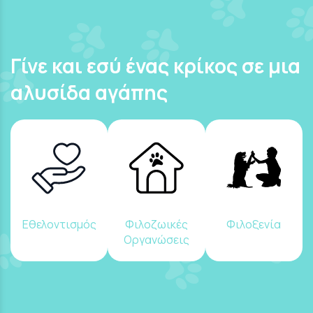
Γίνε και εσύ ένας κρίκος σε μια
αλυσίδα αγάπης
Εθελοντισμός
Φιλοζωικές
Φιλοξενία
Οργανώσεις