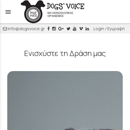
menu
info@dogsvoice.gr
Login / Εγγραφή
Ενισχύστε τη Δράση μας