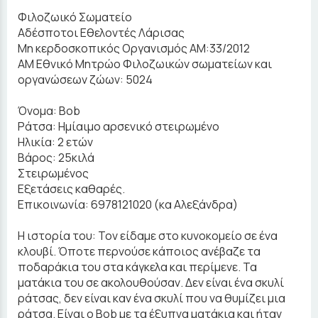
Φιλοζωικό Σωματείο
Αδέσποτοι Εθελοντές Λάρισας
Μη κερδοσκοπικός Οργανισμός ΑΜ:33/2012
ΑΜ Εθνικό Μητρώο Φιλοζωικών σωματείων και
οργανώσεων ζώων: 5024
Όνομα: Bob
Ράτσα: Ημίαιμo αρσενικό στειρωμένο
Ηλικία: 2 ετών
Βάρος: 25κιλά
Στειρωμένος
Εξετάσεις καθαρές.
Επικοινωνία: 6978121020 (κα Αλεξάνδρα)
Η ιστορία του: Τον είδαμε στο κυνοκομείο σε ένα
κλουβί. Όποτε περνούσε κάποιος ανέβαζε τα
ποδαράκια του στα κάγκελα και περίμενε. Τα
ματάκια του σε ακολουθούσαν. Δεν είναι ένα σκυλί
ράτσας, δεν είναι καν ένα σκυλί που να θυμίζει μια
ράτσα. Είναι ο Bob με τα έξυπνα ματάκια και ήταν