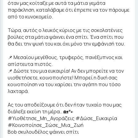
όταν μας κοίταξε με αυτά τα μάτια γεμάτα
παράκληση, καταλάβαμε ότι έπρεπε να τον πάρουμε
από το κυνοκομείο.
Τώρα, αυτός ο λευκός κύριος με τις σοκολατένιες
βούλες στα μάτια ψάχνει ένα σπίτι. Ένα σπίτι που
θα δει την ψυχή του και όχι μόνο την εμφάνισή του.
📌 Μεσαίου μεγέθους, τρυφερός, πανέξυπνος και
απίστευτα πιστός.
📌 Δώστε του μια ευκαιρία! Αν δεν μπορείτε να τον
υιοθετήσετε, κοινοποιήστε! Μπορεί η δική σας
κοινοποίηση να του χαρίσει την αγάπη που τόσο
λαχταρά.
Ας του αποδείξουμε ότι δεν ήταν τυχαίο που μας
διάλεξε εκείνη τη μέρα… 🏡🐾
#Υιοθέτησε_Μη_Αγοράζεις #Δώσε_Ευκαιρία
#Κοινοποίησε_Σώσε_Μια_Ζωή
Bob σκυλουδέλος ψάχνει σπίτι