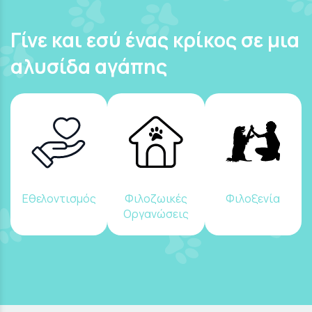
Γίνε και εσύ ένας κρίκος σε μια
αλυσίδα αγάπης
Εθελοντισμός
Φιλοζωικές
Φιλοξενία
Οργανώσεις