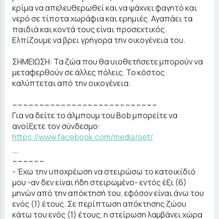
κρίμα να απελευθερωθεί και να ψάχνει φαγητό και
νερό σε τίποτα χωράφια και ερημιές. Αγαπάει τα
παιδιά και κοντά τους είναι προσεχτικός.
Ελπίζουμε να βρει γρήγορα την οικογένεια του.
ΣΗΜΕΙΩΣΗ: Τα ζώα που θα υιοθετήσετε μπορούν να
μεταφερθούν σε άλλες πόλεις. Το κόστος
καλύπτεται από την οικογένεια.
~~~~~~~~~~~~~~~~~~~~~~~~~~~
Για να δείτε το άλμπουμ του Bob μπορείτε να
ανοίξετε τον σύνδεσμο:
https://www.facebook.com/media/set/
...
~~~~~~
- Έχω την υποχρέωση να στειρώσω το κατοικίδιό
μου -αν δεν είναι ήδη στειρωμένο- εντός έξι (6)
μηνών από την απόκτησή του, εφόσον είναι άνω του
ενός (1) έτους. Σε περίπτωση απόκτησης ζώου
κάτω του ενός (1) έτους, η στείρωση λαμβάνει χώρα