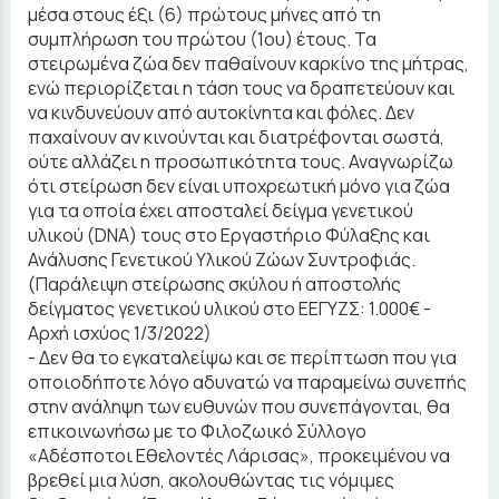
μέσα στους έξι (6) πρώτους μήνες από τη
συμπλήρωση του πρώτου (1ου) έτους. Τα
στειρωμένα ζώα δεν παθαίνουν καρκίνο της μήτρας,
ενώ περιορίζεται η τάση τους να δραπετεύουν και
να κινδυνεύουν από αυτοκίνητα και φόλες. Δεν
παχαίνουν αν κινούνται και διατρέφονται σωστά,
ούτε αλλάζει η προσωπικότητα τους. Αναγνωρίζω
ότι στείρωση δεν είναι υποχρεωτική μόνο για ζώα
για τα οποία έχει αποσταλεί δείγμα γενετικού
υλικού (DNA) τους στο Εργαστήριο Φύλαξης και
Ανάλυσης Γενετικού Υλικού Ζώων Συντροφιάς.
(Παράλειψη στείρωσης σκύλου ή αποστολής
δείγματος γενετικού υλικού στο ΕΕΓΥΖΣ: 1.000€ -
Αρχή ισχύος 1/3/2022)
- Δεν θα το εγκαταλείψω και σε περίπτωση που για
οποιοδήποτε λόγο αδυνατώ να παραμείνω συνεπής
στην ανάληψη των ευθυνών που συνεπάγονται, θα
επικοινωνήσω με το Φιλοζωικό Σύλλογο
«Αδέσποτοι Εθελοντές Λάρισας», προκειμένου να
βρεθεί μια λύση, ακολουθώντας τις νόμιμες