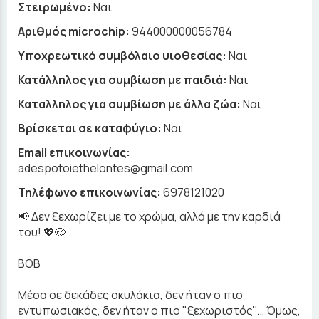
Στειρωμένο:
Ναι
Αριθμός microchip:
944000000056784
Υποχρεωτικό συμβόλαιο υιοθεσίας:
Ναι
Κατάλληλος για συμβίωση με παιδιά:
Ναι
Καταλληλος για συμβίωση με άλλα ζώα:
Ναι
Βρίσκεται σε καταφύγιο:
Ναι
Email επικοινωνίας:
adespotoiethelontes@gmail.com
Τηλέφωνο επικοινωνίας:
6978121020
📢 Δεν ξεχωρίζει με το χρώμα, αλλά με την καρδιά
του! 💖🐶
BOB
Μέσα σε δεκάδες σκυλάκια, δεν ήταν ο πιο
εντυπωσιακός, δεν ήταν ο πιο "ξεχωριστός"… Όμως,