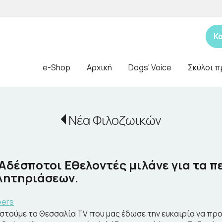
Κ
e-Shop
Αρχική
Dogs' Voice
Σκύλοι π
Νέα Φιλοζωικών
 Αδέσποτοι Εθελοντές μιλάνε για τα π
λητηριάσεων.
eers
στούμε το Θεσσαλία TV που μας έδωσε την ευκαιρία να προ