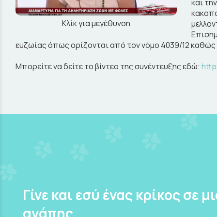
και τη
κακοπο
Κλίκ για μεγέθυνση
μελλον
Επισημ
ευζωίας όπως ορίζονται από τον νόμο 4039/12 καθώς 
Μπορείτε να δείτε το βίντεο της συνέντευξης εδώ:
htt
Γίνε και εσύ ένας κρίκος σε μ
αγάπης