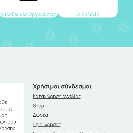
Φιλοζωικές Οργανώσεις
Φιλοξενία
Χρήσιμοι σύνδεσμοι
Καταχώρηση αγγελίας
άθε
Shop
ράσεις
Δωρεά
μας
αφή σου
Όροι χρήσης
 Χρήσης