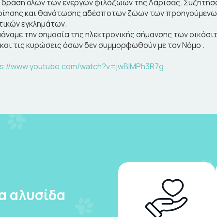
ν δράση όλων των ενεργών φιλόζωων της Λάρισας. Συζητήσ
ίησης και θανάτωσης αδέσποτων ζώων των προηγούμενων 
τικών εγκλημάτων.
άναμε την σημασία της ηλεκτρονικής σήμανσης των οικόσι
και τις κυρώσεις όσων δεν συμμορφωθούν με τον Νόμο .
ps://www.youtube.com/watch?v=jwBIMPh3R7g
ια αλυσίδα