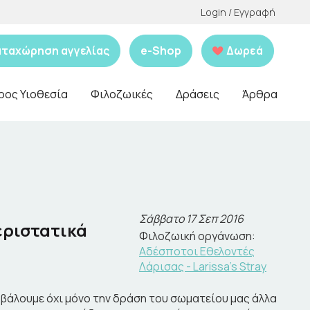
Login / Εγγραφή
αταχώρηση αγγελίας
e-Shop
Δωρεά
ρος Υιοθεσία
Φιλοζωικές
Δράσεις
Άρθρα
Σάββατο 17 Σεπ 2016
εριστατικά
Φιλοζωική οργάνωση:
Αδέσποτοι Εθελοντές
Λάρισας - Larissa's Stray
βάλουμε όχι μόνο την δράση του σωματείου μας άλλα