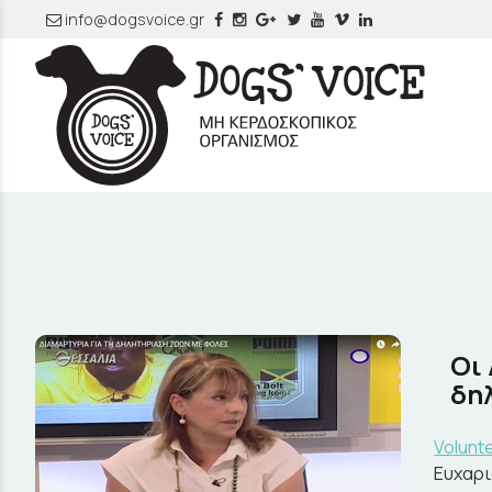
info@dogsvoice.gr
Οι
δη
Volunt
Ευχαρι