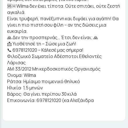
🆘 Η Wilma δεν έχει τίποτα. Ούτε σπιτάκι, ούτε ζεστή
αγκαλιά.
Είναι τρυφερή, πανέξυπνη και διψάει για αγάπη! Θα
γίνει η πιο πιστή σου φίλη – αν της δώσεις μια
ευκαιρία.
🙏 Δεν την προσπερνάς… Έτσι δεν είναι; 🙏
📩 Υιοθέτησέ τη – Σώσε μια ζωή!
📞 6978121020 – Κάλεσέ μας σήμερα!
Φιλοζωικό Σωματείο Αδέσποτοι Εθελοντές
Λάρισας
ΑΜ:33/2012 Μη κερδοσκοπικός Οργανισμός
Όνομα: Wilma
Ράτσα: Ημίαιμo ποιμενικό θηλυκό
Ηλικία: 1,5 μηνών
Βάρος: Θα γίνει περίπου 30 κιλά
Επικοινωνία: 6978121020 (κα Αλεξάνδρα