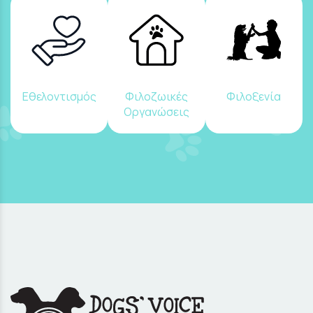
Εθελοντισμός
Φιλοζωικές
Φιλοξενία
Οργανώσεις