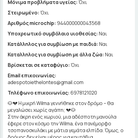
Μόνιμα προβλήματα υγείας:
Όχι
Στειρωμένο:
Όχι
Αριθμός microchip:
944000000043568
Υποχρεωτικό συμβόλαιο υιοθεσίας:
Ναι
Κατάλληλος για συμβίωση με παιδιά:
Ναι
Καταλληλος για συμβίωση με άλλα ζώα:
Ναι
Βρίσκεται σε καταφύγιο:
Όχι
Email επικοινωνίας:
adespotoiethelontes@gmail.com
Τηλέφωνο επικοινωνίας:
6978121020
🐶💔 Η μικρή Wilma γεννήθηκε στον δρόμο – θα
μεγαλώσει χωρίς αγάπη; 💔🐶
Στην άκρη ενός χωριού, μια αδέσποτη μανούλα
έφερε στον κόσμο την Wilma, ένα πανέμορφο
τσοπανοσκυλάκι με μάτια γεμάτα ελπίδα. Όμως, ο
δρόμος δεν είναι μέρος για κουτάβια…