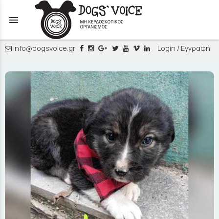
menu
info@dogsvoice.gr
Login / Εγγραφή