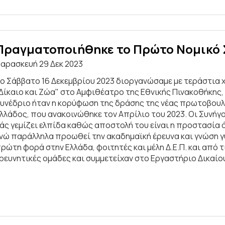
Πραγματοποιήθηκε το Πρώτο Νομικό Σ
αρασκευή 29 Δεκ 2023
ο Σάββατο 16 Δεκεμβρίου 2023 διοργανώσαμε με τεράστια 
Δίκαιο και Ζώα" στο Αμφιθέατρο της Εθνικής Πινακοθήκης, 
υνέδριο ήταν η κορύφωση της δράσης της νέας πρωτοβουλία
λλάδος, που ανακοινώθηκε τον Απρίλιο του 2023. Οι Συνήγο
άς γεμίζει ελπίδα καθώς αποστολή του είναι η προστασία
νώ παράλληλα προωθεί την ακαδημαϊκή έρευνα και γνώση 
ρώτη φορά στην Ελλάδα, φοιτητές και μέλη Δ.Ε.Π. και από τ
ρευνητικές ομάδες και συμμετείχαν στο Εργαστήριο Δικαίου