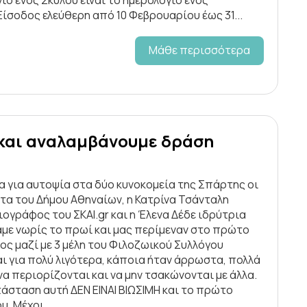
σοδος ελεύθερη από 10 Φεβρουαρίου έως 31...
Μάθε περισσότερα
 και αναλαμβάνουμε δράση
να για αυτοψία στα δύο κυνοκομεία της Σπάρτης οι
τα του Δήμου Αθηναίων, η Κατρίνα Τσάνταλη
σιογράφος του ΣΚΑΙ.gr και η Έλενα Δέδε ιδρύτρια
με νωρίς το πρωί και μας περίμεναν στο πρώτο
ς μαζί με 3 μέλη του Φιλοζωικού Συλλόγου
ι για πολύ λιγότερα, κάποια ήταν άρρωστα, πολλά
να περιορίζονται και να μην τσακώνονται με άλλα.
τάσταση αυτή ΔΕΝ ΕΙΝΑΙ ΒΙΩΣΙΜΗ και το πρώτο
. Μέχρι...