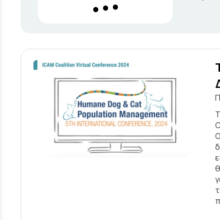
Π
Τ
C
Ο
δ
ε
θ
γ
τ
π