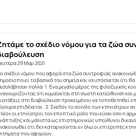
Ζητάμε το σχέδιο νόμου για τα ζώα σ
διαβούλευση
ευτέρα 29 Μαρ 2021
ο σχέδιο νόμου που αφορά στα ζώα συντροφιάς ανακοινώθηκ
ημοσιοποιεί τα βασικά του σημεία και να υπόσχεται ότι θα
εσολάβησαν πολλά: 1. Ένα μεγάλο μέρος της φιλοζωικής κο
ναγνωρίζοντας ότι κυμαίνεται στη σωστή κατεύθυνση και με
ιατάξεις στη διαβούλευση προκειμένου να τοποθετηθεί επ'
ίγουρα επιδέχεται. 2. Σχεδόν το σύνολο των κτηνιάτρων 
λέον οι κτηνίατροι τον εποπτικό ρόλο που είχαν όσο η α
νάπτυξης και μάλιστα ως επιστημονικώς υπεύθυνοι δικαιού
νακοινωθεί ότι δεν καταργούνται εν όλω οι επιτροπές κτ
ητήματα που αφορούν...