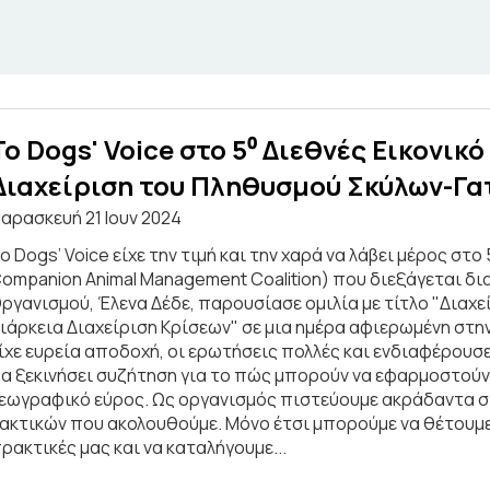
Το Dogs' Voice στο 5⁰ Διεθνές Εικονικ
Διαχείριση του Πληθυσμού Σκύλων-Γα
αρασκευή 21 Ιουν 2024
ο Dogs’ Voice είχε την τιμή και την χαρά να λάβει μέρος στο
ompanion Animal Management Coalition) που διεξάγεται δια
ργανισμού, Έλενα Δέδε, παρουσίασε ομιλία με τίτλο "Δια
ιάρκεια Διαχείριση Κρίσεων" σε μια ημέρα αφιερωμένη στην
ίχε ευρεία αποδοχή, οι ερωτήσεις πολλές και ενδιαφέρουσ
α ξεκινήσει συζήτηση για το πώς μπορούν να εφαρμοστούν
εωγραφικό εύρος. Ως οργανισμός πιστεύουμε ακράδαντα σ
ακτικών που ακολουθούμε. Μόνο έτσι μπορούμε να θέτουμε
ρακτικές μας και να καταλήγουμε...