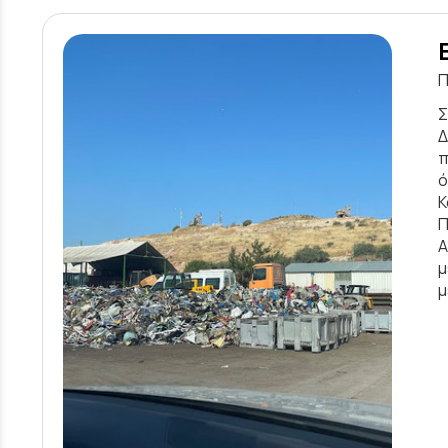
Π
Σ
Δ
π
ό
Κ
Π
Α
μ
μ