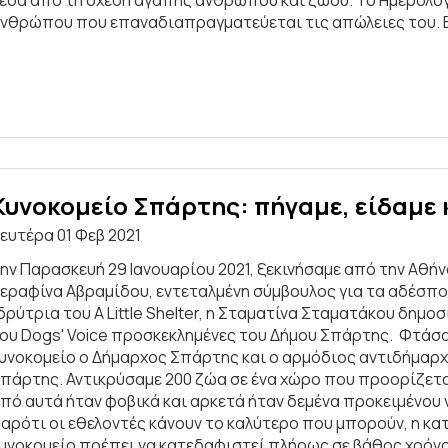
νθρώπου που επαναδιαπραγματεύεται τις απώλειες του. Εί
Κυνοκομείο Σπάρτης: πήγαμε, είδαμε
ευτέρα 01 Φεβ 2021
ην Παρασκευή 29 Ιανουαρίου 2021, ξεκινήσαμε από την Αθή
εραφίνα Αβραμίδου, εντεταλμένη σύμβουλος για τα αδέσπο
δρύτρια του A Little Shelter, η Σταματίνα Σταματάκου δημο
ου Dogs' Voice προσκεκλημένες του Δήμου Σπάρτης. Φτάσα
υνοκομείο ο Δήμαρχος Σπάρτης και ο αρμόδιος αντιδήμαρχο
πάρτης. Αντικρύσαμε 200 ζώα σε ένα χώρο που προορίζετα
πό αυτά ήταν φοβικά και αρκετά ήταν δεμένα προκειμένου 
αρότι οι εθελοντές κάνουν το καλύτερο που μπορούν, η κα
υνοκομείο πρέπει να κατεδαφιστεί πλήρως σε βάθος χρόνου