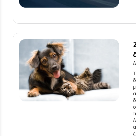
Δ
Τ
δ
μ
α
δ
σ
π
Α
α
ζ