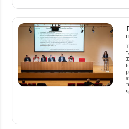
Π
Τ
"
Σ
Ε
μ
ε
π
ε