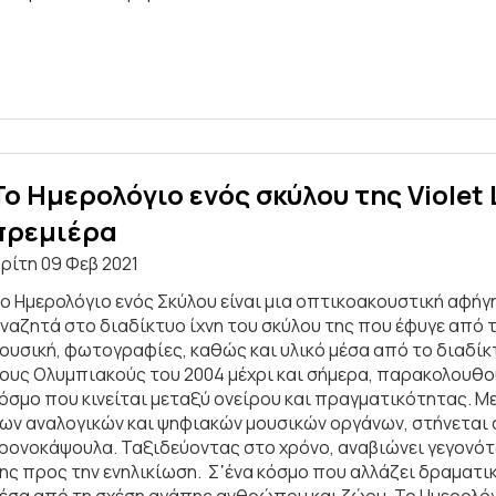
Το Ημερολόγιο ενός σκύλου της Violet 
πρεμιέρα
ρίτη 09 Φεβ 2021
ο Ημερολόγιο ενός Σκύλου είναι μια oπτικοακουστική αφήγησ
ναζητά στο διαδίκτυο ίχνη του σκύλου της που έφυγε από τ
ουσική, φωτογραφίες, καθώς και υλικό μέσα από το διαδί
ους Ολυμπιακούς του 2004 μέχρι και σήμερα, παρακολουθού
όσμο που κινείται μεταξύ ονείρου και πραγματικότητας. Μ
ων αναλογικών και ψηφιακών μουσικών οργάνων, στήνεται α
ρονοκάψουλα. Ταξιδεύοντας στο χρόνο, αναβιώνει γεγονό
ης προς την ενηλικίωση. Σ᾽ένα κόσμο που αλλάζει δραματι
έσα από τη σχέση αγάπης ανθρώπου και ζώου. Το Ημερολόγι