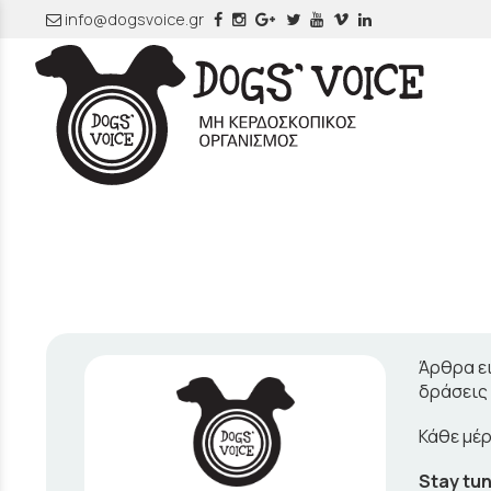
info@dogsvoice.gr
Άρθρα ει
δράσεις 
Κάθε μέρ
Stay tu