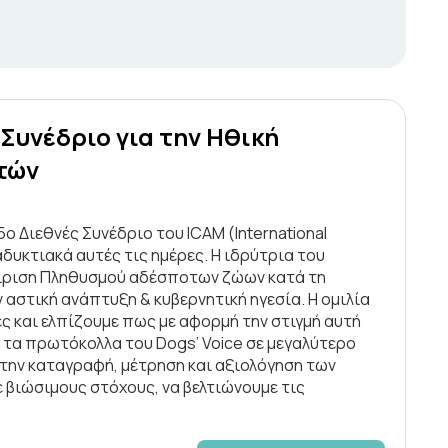
ό Συνέδριο για την Ηθική
τών
 5ο Διεθνές Συνέδριο του ICAM (International
δυκτιακά αυτές τις ημέρες. Η ιδρύτρια του
χείριση Πληθυσμού αδέσποτων ζώων κατά τη
 αστική ανάπτυξη & κυβερνητική ηγεσία. Η ομιλία
ες και ελπίζουμε πως με αφορμή την στιγμή αυτή
 τα πρωτόκολλα του Dogs’ Voice σε μεγαλύτερο
την καταγραφή, μέτρηση και αξιολόγηση των
 βιώσιμους στόχους, να βελτιώνουμε τις