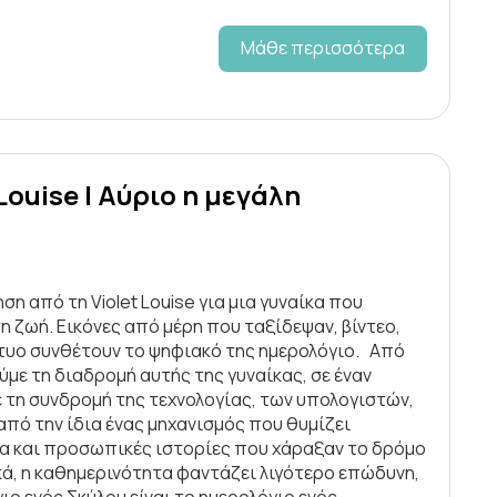
Μάθε περισσότερα
Louise | Αύριο η μεγάλη
η από τη Violet Louise για μια γυναίκα που
η ζωή. Εικόνες από μέρη που ταξίδεψαν, βίντεο,
κτυο συνθέτουν το ψηφιακό της ημερολόγιο. Από
με τη διαδρομή αυτής της γυναίκας, σε έναν
ε τη συνδρομή της τεχνολογίας, των υπολογιστών,
πό την ίδια ένας μηχανισμός που θυμίζει
τα και προσωπικές ιστορίες που χάραξαν το δρόμο
κά, η καθημερινότητα φαντάζει λιγότερο επώδυνη,
ο ενός Σκύλου είναι το ημερολόγιο ενός