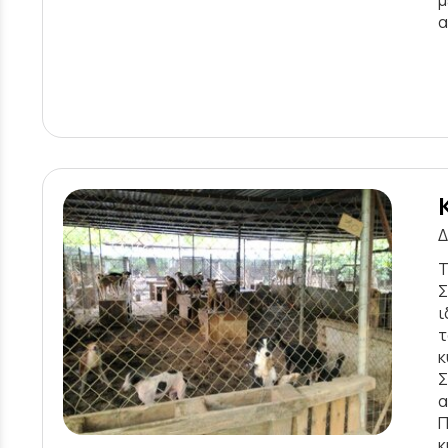
α
Δ
Τ
Σ
ι
τ
κ
Σ
α
Π
κ