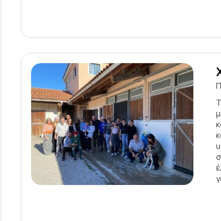
Π
Τ
μ
κ
κ
υ
σ
έ
γ