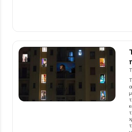
Τ
Τ
α
μ
τ
κ
τ
χ
τ
μ