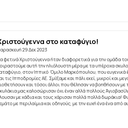
Χριστούγεννα στο καταφύγιο!
αρασκευή 29 Δεκ 2023
α φετινά Χριστούγεννα ήταν διαφορετικά για την ομάδα του
οιραστούμε αυτή την ηλιόλουστη μέρα με τα υπέροχα σκυ
αταφύγιο, στον Ιππικό Όμιλο Μαρκόπουλου, που ευγενικά
αι τις Ιπποδρομίες ΑΕ. Σμίξαμε και πάλι εκεί, μικροί και μ
ιοθετήσουν και τόσοι άλλοι που θέλησαν να βοηθήσουν με
κυλάκια μας καλοσώρισαν όχι έναν αλλά πολλούς Άγιοβασίλ
λουσαν με χάδια και τους χάρισαν πολλά πολλά δωράκια! Φυ
εμάτο με περιλαίμια και οδηγούς, με την ευχή ένα ένα από α