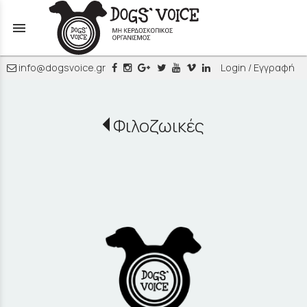
menu
info@dogsvoice.gr
Login / Εγγραφή
Φιλοζωικές