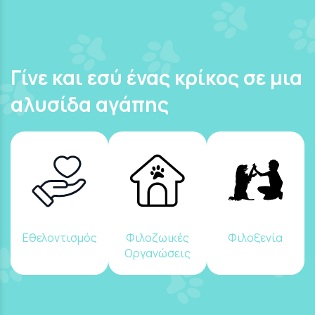
Γίνε και εσύ ένας κρίκος σε μια
αλυσίδα αγάπης
Εθελοντισμός
Φιλοζωικές
Φιλοξενία
Οργανώσεις