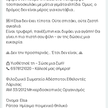
τσοπανοσκυλάκι με μάτια γεμάτα ελπίδα. Όμως, ο
δρόμος δεν είναι μέρος για κουτάβια…
🆘 Η Elsa δεν έχει τίποτα. Ούτε σπιτάκι, ούτε ζεστή
αγκαλιά.
Είναι τρυφερή, πανέξυπνη και διψάει για αγάπη! Θα
γίνει η πιο πιστή σου φίλη – αν της δώσεις μια
ευκαιρία.
🙏 Δεν την προσπερνάς… Έτσι δεν είναι; 🙏
📩 Υιοθέτησέ τη – Σώσε μια ζωή!
📞 6978121020 – Κάλεσέ μας σήμερα!
Φιλοζωικό Σωματείο Αδέσποτοι Εθελοντές
Λάρισας
ΑΜ:33/2012 Μη κερδοσκοπικός Οργανισμός
Όνομα: Elsa
Ράτσα: Ημίαιμo ποιμενικό θηλυκό