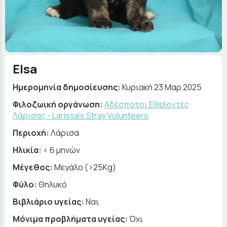
Elsa
Ημερομηνία δημοσίευσης:
Κυριακή 23 Μαρ 2025
Φιλοζωική οργάνωση:
Αδέσποτοι Εθελοντές
Λάρισας - Larissa's Stray Volunteers
Περιοχή:
Λάρισα
Ηλικία:
< 6 μηνών
Μέγεθος:
Μεγάλο (>25Kg)
Φύλο:
Θηλυκό
Βιβλιάριο υγείας:
Ναι
Μόνιμα προβλήματα υγείας:
Όχι