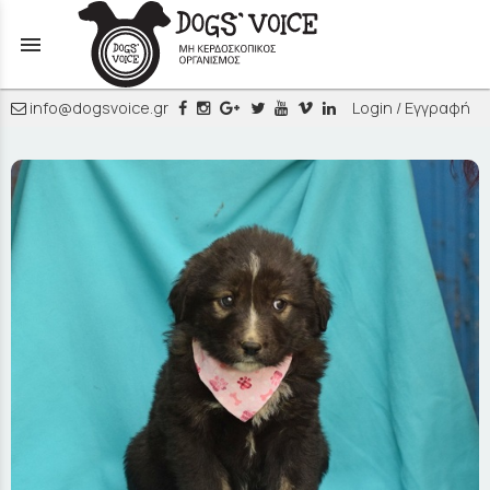
menu
info@dogsvoice.gr
Login / Εγγραφή