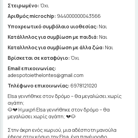
Στειρωμένο:
Όχι
Αριθμός microchip:
944000000043566
Υποχρεωτικό συμβόλαιο υιοθεσίας:
Ναι
Κατάλληλος για συμβίωση με παιδιά:
Ναι
Καταλληλος για συμβίωση με άλλα ζώα:
Ναι
Βρίσκεται σε καταφύγιο:
Όχι
Email επικοινωνίας:
adespotoiethelontes@gmail.com
Τηλέφωνο επικοινωνίας:
6978121020
Elsa γεννήθηκε στον δρόμο – θα μεγαλώσει χωρίς
αγάπη;
🐶💔 Η μικρή Elsa γεννήθηκε στον δρόμο – θα
μεγαλώσει χωρίς αγάπη; 💔🐶
Στην άκρη ενός χωριού, μια αδέσποτη μανούλα
έφερε στον κόσμο την Elsa, ένα πανέμορφο