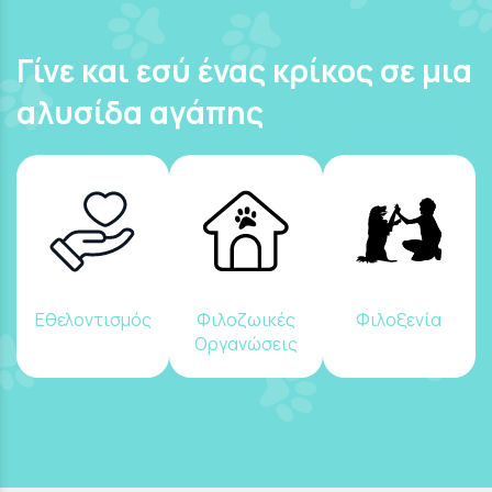
Γίνε και εσύ ένας κρίκος σε μια
αλυσίδα αγάπης
Εθελοντισμός
Φιλοζωικές
Φιλοξενία
Οργανώσεις