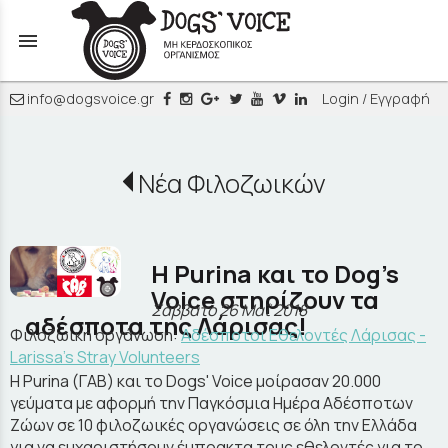
menu
info@dogsvoice.gr
Login / Εγγραφή
Νέα Φιλοζωικών
H Purina και το Dog’s
Voice στηρίζoυν τα
Σάββατο 26 Μαΐ 2018
αδέσποτα της Λάρισας!
Φιλοζωική οργάνωση:
Αδέσποτοι Εθελοντές Λάρισας -
Larissa's Stray Volunteers
H Purina (ΓΑΒ) και το Dogs' Voice μοίρασαν 20.000
γεύματα με αφορμή την Παγκόσμια Ημέρα Αδέσποτων
Ζώων σε 10 φιλοζωικές οργανώσεις σε όλη την Ελλάδα
για να ευχαριστήσουν έμπρακτα τους εθελοντές για το