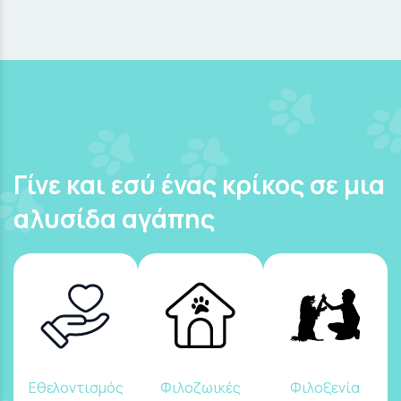
Γίνε και εσύ ένας κρίκος σε μια
αλυσίδα αγάπης
Εθελοντισμός
Φιλοζωικές
Φιλοξενία