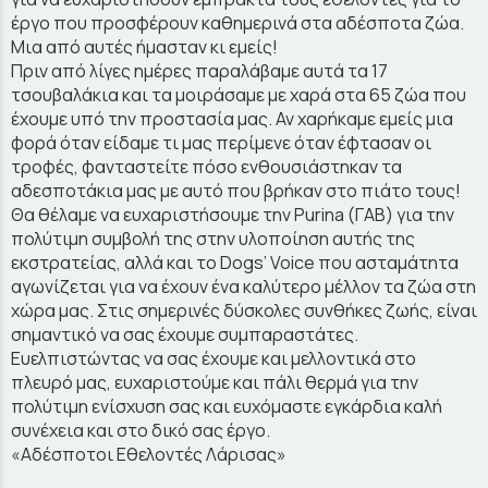
έργο που προσφέρουν καθημερινά στα αδέσποτα ζώα.
Μια από αυτές ήμασταν κι εμείς!
Πριν από λίγες ημέρες παραλάβαμε αυτά τα 17
τσουβαλάκια και τα μοιράσαμε με χαρά στα 65 ζώα που
έχουμε υπό την προστασία μας. Αν χαρήκαμε εμείς μια
φορά όταν είδαμε τι μας περίμενε όταν έφτασαν οι
τροφές, φανταστείτε πόσο ενθουσιάστηκαν τα
αδεσποτάκια μας με αυτό που βρήκαν στο πιάτο τους!
Θα θέλαμε να ευχαριστήσουμε την Purina (ΓΑΒ) για την
πολύτιμη συμβολή της στην υλοποίηση αυτής της
εκστρατείας, αλλά και το Dogs’ Voice που ασταμάτητα
αγωνίζεται για να έχουν ένα καλύτερο μέλλον τα ζώα στη
χώρα μας. Στις σημερινές δύσκολες συνθήκες ζωής, είναι
σημαντικό να σας έχουμε συμπαραστάτες.
Ευελπιστώντας να σας έχουμε και μελλοντικά στο
πλευρό μας, ευχαριστούμε και πάλι θερμά για την
πολύτιμη ενίσχυση σας και ευχόμαστε εγκάρδια καλή
συνέχεια και στο δικό σας έργο.
«Αδέσποτοι Εθελοντές Λάρισας»