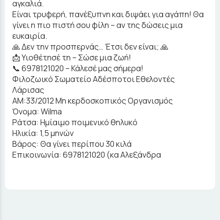
αγκαλιά.
Είναι τρυφερή, πανέξυπνη και διψάει για αγάπη! Θα
γίνει η πιο πιστή σου φίλη – αν της δώσεις μια
ευκαιρία.
🙏 Δεν την προσπερνάς… Έτσι δεν είναι; 🙏
📩 Υιοθέτησέ τη – Σώσε μια ζωή!
📞 6978121020 – Κάλεσέ μας σήμερα!
Φιλοζωικό Σωματείο Αδέσποτοι Εθελοντές
Λάρισας
ΑΜ:33/2012 Μη κερδοσκοπικός Οργανισμός
Όνομα: Wilma
Ράτσα: Ημίαιμo ποιμενικό θηλυκό
Ηλικία: 1,5 μηνών
Βάρος: Θα γίνει περίπου 30 κιλά
Επικοινωνία: 6978121020 (κα Αλεξάνδρα