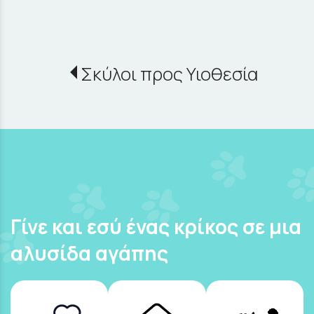
Σκύλοι προς Υιοθεσία
Γίνε και εσύ ένας κρίκος σε μια
αλυσίδα αγάπης