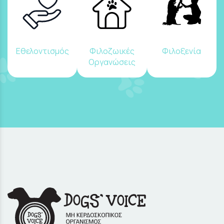
Εθελοντισμός
Φιλοζωικές
Φιλοξενία
Οργανώσεις