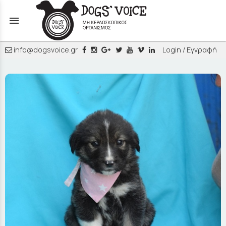
menu
info@dogsvoice.gr
Login / Εγγραφή