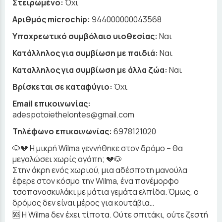
Στειρωμένο:
Όχι
Αριθμός microchip:
944000000043568
Υποχρεωτικό συμβόλαιο υιοθεσίας:
Ναι
Κατάλληλος για συμβίωση με παιδιά:
Ναι
Καταλληλος για συμβίωση με άλλα ζώα:
Ναι
Βρίσκεται σε καταφύγιο:
Όχι
Email επικοινωνίας:
adespotoiethelontes@gmail.com
Τηλέφωνο επικοινωνίας:
6978121020
🐶💔 Η μικρή Wilma γεννήθηκε στον δρόμο – θα
μεγαλώσει χωρίς αγάπη; 💔🐶
Στην άκρη ενός χωριού, μια αδέσποτη μανούλα
έφερε στον κόσμο την Wilma, ένα πανέμορφο
τσοπανοσκυλάκι με μάτια γεμάτα ελπίδα. Όμως, ο
δρόμος δεν είναι μέρος για κουτάβια…
🆘 Η Wilma δεν έχει τίποτα. Ούτε σπιτάκι, ούτε ζεστή