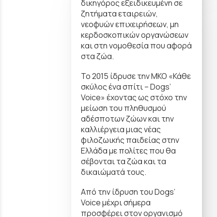
δικηγόρος εξειδικευμένη σε
ζητήματα εταιρειών,
νεοφυών επιχειρήσεων, μη
κερδοσκοπικών οργανώσεων
και στη νομοθεσία που αφορά
στα ζώα.
Το 2015 ίδρυσε την ΜΚΟ «Κάθε
σκύλος ένα σπίτι – Dogs’
Voice» έχοντας ως στόχο την
μείωση του πληθυσμού
αδέσποτων ζώων και την
καλλιέργεια μιας νέας
φιλοζωικής παιδείας στην
Ελλάδα με πολίτες που θα
σέβονται τα ζώα και τα
δικαιώματά τους.
Από την ίδρυση του Dogs’
Voice μέχρι σήμερα
προσφέρει στον οργανισμό