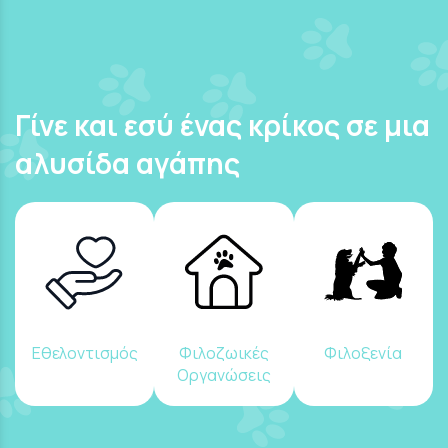
Γίνε και εσύ ένας κρίκος σε μια
αλυσίδα αγάπης
Εθελοντισμός
Φιλοζωικές
Φιλοξενία
Οργανώσεις