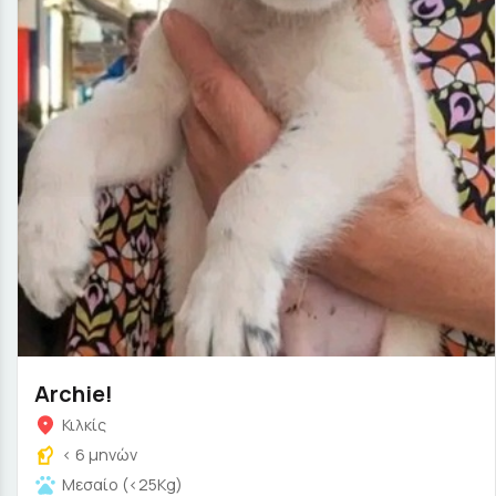
Archie!
Κιλκίς
< 6 μηνών
Μεσαίο (<25Kg)