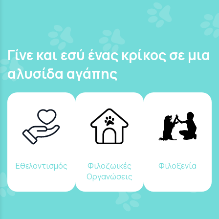
Γίνε και εσύ ένας κρίκος σε μια
αλυσίδα αγάπης
Εθελοντισμός
Φιλοζωικές
Φιλοξενία
Οργανώσεις