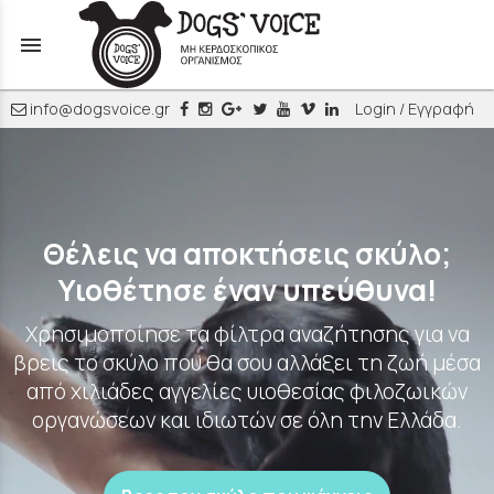
menu
info@dogsvoice.gr
Login / Εγγραφή
Θέλεις να αποκτήσεις σκύλο;
Υιοθέτησε έναν υπεύθυνα!
Χρησιμοποίησε τα φίλτρα αναζήτησης για να
βρεις το σκύλο που θα σου αλλάξει τη ζωή μέσα
από χιλιάδες αγγελίες υιοθεσίας φιλοζωικών
οργανώσεων και ιδιωτών σε όλη την Ελλάδα.