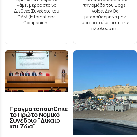
λάβει μέρος στο 5ο
την ομάδα του Dogs'
Διεθνές Συνέδριο του
Voice. Δεν θα
ICAM (International
μπορούσαμε να μην
Companion...
μοιραστούμε αυτή την
ηλιόλουστη...
Πραγματοποιήθηκε
το Πρώτο Νομικό
Συνέδριο "Δίκαιο
και Ζώα"