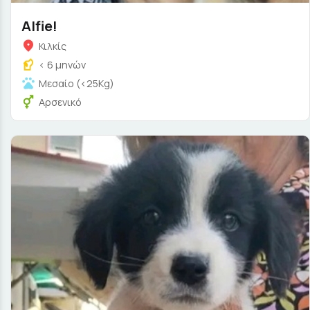
Alfie!
Κιλκίς
< 6 μηνών
Μεσαίο (<25Kg)
Αρσενικό