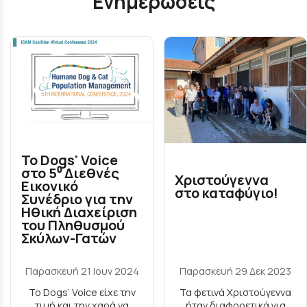
Ενημερώσεις
Το Dogs' Voice
στο 5⁰ Διεθνές
Χριστούγεννα
Εικονικό
στο καταφύγιο!
Συνέδριο για την
Ηθική Διαχείριση
του Πληθυσμού
Σκύλων-Γατών
Παρασκευή 21 Ιουν 2024
Παρασκευή 29 Δεκ 2023
Το Dogs’ Voice είχε την
Τα φετινά Χριστούγεννα
τιμή και την χαρά να
ήταν διαφορετικά για