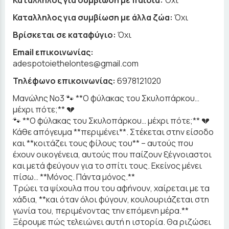
Κατάλληλος για συμβίωση με παιδιά:
Όχι
Καταλληλος για συμβίωση με άλλα ζώα:
Όχι
Βρίσκεται σε καταφύγιο:
Όχι
Email επικοινωνίας:
adespotoiethelontes@gmail.com
Τηλέφωνο επικοινωνίας:
6978121020
Μανώλης Νο3 🐾 **Ο φύλακας του Σκυλοπάρκου…
μέχρι πότε;** 💔
🐾 **Ο φύλακας του Σκυλοπάρκου… μέχρι πότε;** 💔
Κάθε απόγευμα **περιμένει**. Στέκεται στην είσοδο
και **κοιτάζει τους φίλους του** – αυτούς που
έχουν οικογένεια, αυτούς που παίζουν ξέγνοιαστοι
και μετά φεύγουν για το σπίτι τους. Εκείνος μένει
πίσω… **Μόνος. Πάντα μόνος.**
Τρώει τα ψίχουλα που του αφήνουν, χαίρεται με τα
χάδια, **και όταν όλοι φύγουν, κουλουριάζεται στη
γωνία του, περιμένοντας την επόμενη μέρα.**
Ξέρουμε πώς τελειώνει αυτή η ιστορία. Θα ριζώσει