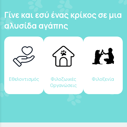
Γίνε και εσύ ένας κρίκος σε μια
αλυσίδα αγάπης
Εθελοντισμός
Φιλοζωικές
Φιλοξενία
Οργανώσεις