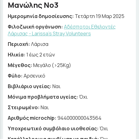
Μανώλης Νο3
Ημερομηνία δημοσίευσης:
Τετάρτη 19 Μαρ 2025
Φιλοζωική οργάνωση:
Αδέσποτοι Εθελοντές
Λάρισας - Larissa's Stray Volunteers
Περιοχή:
Λάρισα
Ηλικία:
1 έως 2 ετών
Μέγεθος:
Μεγάλο (>25Kg)
Φύλο:
Αρσενικό
Βιβλιάριο υγείας:
Ναι
Μόνιμα προβλήματα υγείας:
Όχι
Στειρωμένο:
Ναι
Αριθμός microchip:
944000000043564
Υποχρεωτικό συμβόλαιο υιοθεσίας:
Όχι