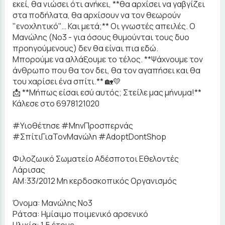
εκεί, θα νιώσει ότι ανήκει, **θα αρχίσει να γαβγίζει
στα ποδήλατα, θα αρχίσουν να τον θεωρούν
"ενοχλητικό"… Και μετά;** Οι γνωστές απειλές. Ο
Μανώλης (Νο3 - για όσους θυμούνται τους δυο
προηγούμενους) δεν θα είναι πια εδώ.
Μπορούμε να αλλάξουμε το τέλος. **Ψάχνουμε τον
άνθρωπο που θα τον δει, θα τον αγαπήσει και θα
του χαρίσει ένα σπίτι.** 🏡💛
📩 **Μήπως είσαι εσύ αυτός; Στείλε μας μήνυμα!**
Κάλεσε στο 6978121020
#Υιοθέτησε #ΜηνΠροσπερνάς
#ΣπίτιΓιαΤονΜανώλη #AdoptDontShop
Φιλοζωικό Σωματείο Αδέσποτοι Εθελοντές
Λάρισας
ΑΜ:33/2012 Μη κερδοσκοπικός Οργανισμός
Όνομα: Μανώλης Νο3
Ράτσα: Ημίαιμo ποιμενικό αρσενικό