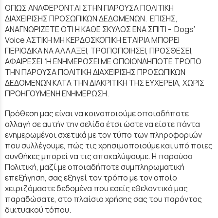
ΟΠΩΣ ΑΝΑΦΕΡΟΝΤΑΙ ΣΤΗΝ ΠΑΡΟΥΣΑ ΠΟΛΙΤΙΚΗ
ΔΙΑΧΕΙΡΙΣΗΣ ΠΡΟΣΩΠΙΚΩΝ ΔΕΔΟΜΕΝΩΝ. ΕΠΙΣΗΣ,
ΑΝΑΓΝΩΡΙΖΕΤΕ ΟΤΙ Η ΚΑΘΕ ΣΚΥΛΟΣ ΕΝΑ ΣΠΙΤΙ - Dogs’
Voice ΑΣΤΙΚΗ ΜΗ ΚΕΡΔΟΣΚΟΠΙΚΗ ΕΤΑΙΡΙΑ ΜΠΟΡΕΙ
ΠΕΡΙΟΔΙΚΑ ΝΑ ΑΛΛΑΞΕΙ, ΤΡΟΠΟΠΟΙΗΣΕΙ, ΠΡΟΣΘΕΣΕΙ,
ΑΦΑΙΡΕΣΕΙ Ή ΕΝΗΜΕΡΩΣΕΙ ΜΕ ΟΠΟΙΟΝΔΗΠΟΤΕ ΤΡΟΠΟ
ΤΗΝ ΠΑΡΟΥΣΑ ΠΟΛΙΤΙΚΗ ΔΙΑΧΕΙΡΙΣΗΣ ΠΡΟΣΩΠΙΚΩΝ
ΔΕΔΟΜΕΝΩΝ ΚΑΤΑ ΤΗΝ ΔΙΑΚΡΙΤΙΚΗ ΤΗΣ ΕΥΧΕΡΕΙΑ, ΧΩΡΙΣ
ΠΡΟΗΓΟΥΜΕΝΗ ΕΝΗΜΕΡΩΣΗ.
Πρόθεση μας είναι να κοινοποιούμε οποιαδήποτε
αλλαγή σε αυτήν την σελίδα έτσι ώστε να είστε πάντα
ενημερωμένοι σχετικά με τον τύπο των πληροφοριών
που συλλέγουμε, πώς τις χρησιμοποιούμε και υπό ποιες
συνθήκες μπορεί να τις αποκαλύψουμε. Η παρούσα
Πολιτική, μαζί με οποιαδήποτε συμπληρωματική
επεξήγηση, σας εξηγεί τον τρόπο με τον οποίο
χειριζόμαστε δεδομένα που εσείς εθελοντικά μας
παραδώσατε, στο πλαίσιο χρήσης σας του παρόντος
δικτυακού τόπου.