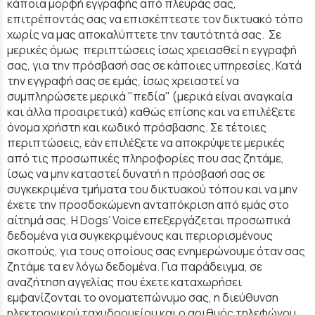
κάποια μορφή εγγραφής από πλευράς σας,
επιτρέποντάς σας να επισκέπτεστε τον δικτυακό τόπο
χωρίς να μας αποκαλύπτετε την ταυτότητά σας. Σε
μερικές όμως περιπτώσεις ίσως χρειασθεί η εγγραφή
σας, για την πρόσβασή σας σε κάποιες υπηρεσίες. Κατά
την εγγραφή σας σε εμάς, ίσως χρειαστεί να
συμπληρώσετε μερικά "πεδία" (μερικά είναι αναγκαία
και άλλα προαιρετικά) καθώς επίσης και να επιλέξετε
όνομα χρήστη και κωδικό πρόσβασης. Σε τέτοιες
περιπτώσεις, εάν επιλέξετε να αποκρύψετε μερικές
από τις προσωπικές πληροφορίες που σας ζητάμε,
ίσως να μην καταστεί δυνατή η πρόσβασή σας σε
συγκεκριμένα τμήματα του δικτυακού τόπου και να μην
έχετε την προσδοκώμενη ανταπόκριση από εμάς στο
αίτημά σας. Η Dogs’ Voice επεξεργάζεται προσωπικά
δεδομένα για συγκεκριμένους και περιορισμένους
σκοπούς, για τους οποίους σας ενημερώνουμε όταν σας
ζητάμε τα εν λόγω δεδομένα. Για παράδειγμα, σε
αναζήτηση αγγελίας που έχετε καταχωρήσει
εμφανίζονται το ονοματεπώνυμο σας, η διεύθυνση
ηλεκτρονικού ταχυδρομείου και ο αριθμός τηλεφώνου