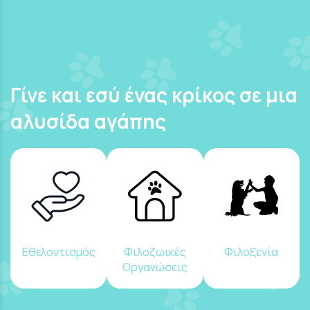
Γίνε και εσύ ένας κρίκος σε μια
αλυσίδα αγάπης
Εθελοντισμός
Φιλοζωικές
Φιλοξενία
Οργανώσεις