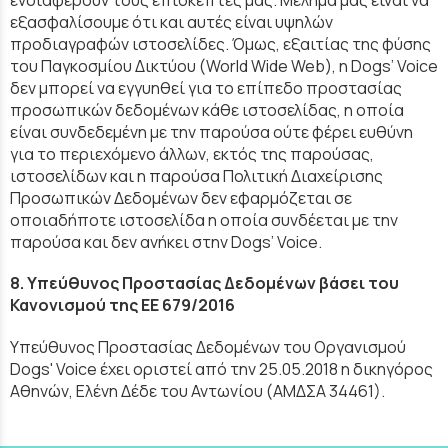
ενδιαφέρουν τους επισκέπτες μας. Μέλημά μας είναι να
εξασφαλίσουμε ότι και αυτές είναι υψηλών
προδιαγραφών ιστοσελίδες. Όμως, εξαιτίας της φύσης
του Παγκοσμίου Δικτύου (World Wide Web), η Dogs’ Voice
δεν μπορεί να εγγυηθεί για το επίπεδο προστασίας
προσωπικών δεδομένων κάθε ιστοσελίδας, η οποία
είναι συνδεδεμένη με την παρούσα ούτε φέρει ευθύνη
για το περιεχόμενο άλλων, εκτός της παρούσας,
ιστοσελίδων και η παρούσα Πολιτική Διαχείρισης
Προσωπικών Δεδομένων δεν εφαρμόζεται σε
οποιαδήποτε ιστοσελίδα η οποία συνδέεται με την
παρούσα και δεν ανήκει στην Dogs’ Voice.
8. Υπεύθυνος Προστασίας Δεδομένων βάσει του
Κανονισμού της ΕΕ 679/2016
Υπεύθυνος Προστασίας Δεδομένων του Οργανισμού
Dogs' Voice έχει οριστεί από την 25.05.2018 η δικηγόρος
Αθηνών, Ελένη Δέδε του Αντωνίου (ΑΜΔΣΑ 34461).