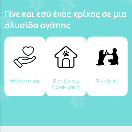
Γίνε και εσύ ένας κρίκος σε μια
αλυσίδα αγάπης
Εθελοντισμός
Φιλοζωικές
Φιλοξενία
Οργανώσεις