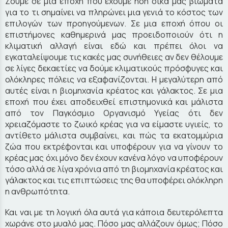
Ζούμε σε μια εποχή που έχουμε ήδη δικά μας βιώματα
για το τι σημαίνει να πληρώνει μια γενιά το κόστος των
επιλογών των προηγούμενων. Σε μια εποχή όπου οι
επιστήμονες καθημερινά μας προειδοποιούν ότι η
κλιματική αλλαγή είναι εδώ και πρέπει όλοι να
εγκαταλείψουμε τις κακές μας συνήθειες αν δεν θέλουμε
σε λίγες δεκαετίες να δούμε κλιματικούς πρόσφυγες και
ολόκληρες πόλεις να εξαφανίζονται. Η μεγαλύτερη από
αυτές είναι η βιομηχανία κρέατος και γάλακτος. Σε μια
εποχή που έχει αποδειχθεί επιστημονικά και μάλιστα
από τον Παγκόσμιο Οργανισμό Υγείας ότι δεν
χρειαζόμαστε το ζωικό κρέας για να είμαστε υγιείς, το
αντίθετο μάλιστα συμβαίνει, και πώς τα εκατομμύρια
ζώα που εκτρέφονται και υποφέρουν για να γίνουν το
κρέας μας όχι μόνο δεν έχουν κανένα λόγο να υποφέρουν
τόσο αλλά σε λίγα χρόνια από τη βιομηχανία κρέατος και
γάλακτος και τις επιπτώσεις της θα υποφέρει ολόκληρη
η ανθρωπότητα.
Και ναι με τη λογική όλα αυτά για κάποια δευτερόλεπτα
χωράνε στο μυαλό μας. Πόσο μας αλλάζουν όμως; Πόσο