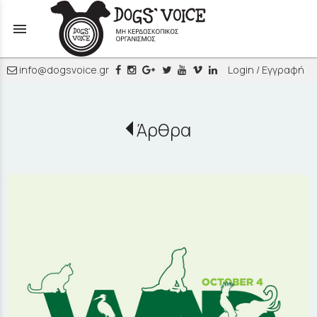
menu
info@dogsvoice.gr
Login / Εγγραφή
Άρθρα