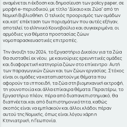
αναμένεται η έκδοση και δημοσίευση των policy paper, σε
μορφή e-περιοδικού, με τίτλο “Δίκαιο και Ζώα” από τη
Νομική Βιβλιοθήκη. Ο τελικός προορισμός των ομάδων
και κατ’ επέκταση των πορισμάτων που αυτές εξήγαν,
αποτελεί το ελληνικό Κοινοβούλιο και συγκεκριμένα, οι
αρμόδιες για θέματα προστασίας ζώων
νομοπαρασκευαστικές επιτροπές.
Την άνοιξη του 2024, το Εργαστήριο Δικαίου για τα Ζώα
θα συσταθεί εκ νέου, με καινούριες ερευνητικές ομάδες
και διαφορετική κατηγορία ζώων στο επίκεντρο: Αυτή
των παραγωγικών ζώων και των ζώων εργασίας. Στόχος
είναι οι ομάδες να καταπιαστούν με θέματα που
αφορούν τα ιπποειδή, τα ζώα στη βιομηχανική εκτροφή,
τη γουνοποιία και άλλα επίκαιρα θέματα. Περαιτέρω, το
Εργαστήριο πλέον, πέρα από διαπανεπιστημιακό, θα
διαπνέεται και από διεπιστημονικότητα, καθώς
σκοπός είναι να εμπλακούν και άλλοι κλάδοι πέραν
αυτού της Νομικής, όπως είναι λόγου χάρη η
Κτηνιατρική, η Γεωπονία.