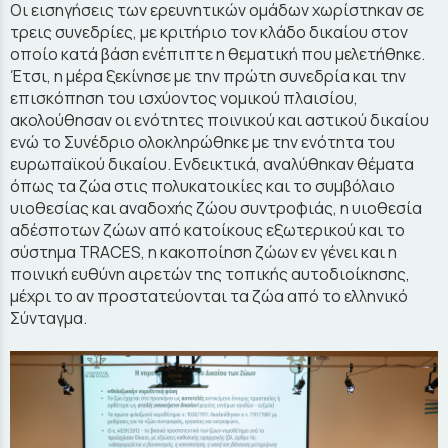
Οι εισηγήσεις των ερευνητικών ομάδων χωρίστηκαν σε
τρεις συνεδρίες, με κριτήριο τον κλάδο δικαίου στον
οποίο κατά βάση ενέπιπτε η θεματική που μελετήθηκε.
Έτσι, η μέρα ξεκίνησε με την πρώτη συνεδρία και την
επισκόπηση του ισχύοντος νομικού πλαισίου,
ακολούθησαν οι ενότητες ποινικού και αστικού δικαίου
ενώ το Συνέδριο ολοκληρώθηκε με την ενότητα του
ευρωπαϊκού δικαίου. Ενδεικτικά, αναλύθηκαν θέματα
όπως τα ζώα στις πολυκατοικίες και το συμβόλαιο
υιοθεσίας και αναδοχής ζώου συντροφιάς, η υιοθεσία
αδέσποτων ζώων από κατοίκους εξωτερικού και το
σύστημα TRACES, η κακοποίηση ζώων εν γένει και η
ποινική ευθύνη αιρετών της τοπικής αυτοδιοίκησης,
μέχρι το αν προστατεύονται τα ζώα από το ελληνικό
Σύνταγμα.