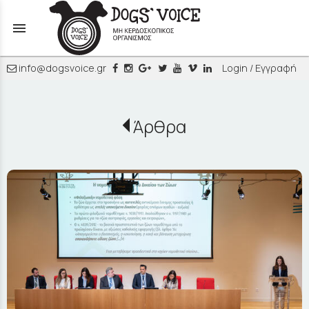
menu
info@dogsvoice.gr
Login / Εγγραφή
Άρθρα