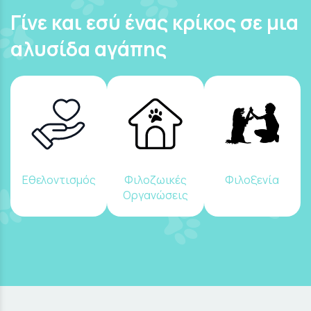
Γίνε και εσύ ένας κρίκος σε μια
αλυσίδα αγάπης
Εθελοντισμός
Φιλοζωικές
Φιλοξενία
Οργανώσεις