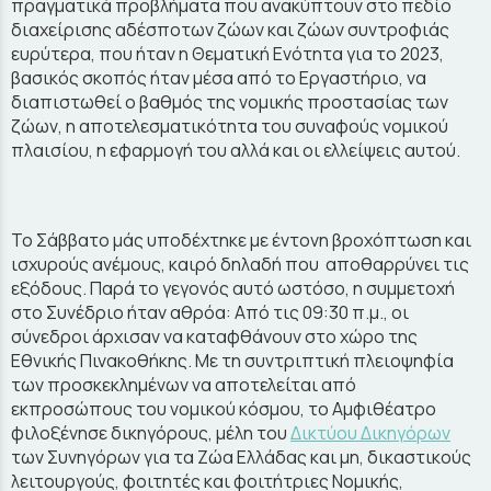
πραγματικά προβλήματα που ανακύπτουν στο πεδίο
διαχείρισης αδέσποτων ζώων και ζώων συντροφιάς
ευρύτερα, που ήταν η Θεματική Ενότητα για το 2023,
βασικός σκοπός ήταν μέσα από το Εργαστήριο, να
διαπιστωθεί ο βαθμός της νομικής προστασίας των
ζώων, η αποτελεσματικότητα του συναφούς νομικού
πλαισίου, η εφαρμογή του αλλά και οι ελλείψεις αυτού.
Το Σάββατο μάς υποδέχτηκε με έντονη βροχόπτωση και
ισχυρούς ανέμους, καιρό δηλαδή που αποθαρρύνει τις
εξόδους. Παρά το γεγονός αυτό ωστόσο, η συμμετοχή
στο Συνέδριο ήταν αθρόα: Από τις 09:30 π.μ., οι
σύνεδροι άρχισαν να καταφθάνουν στο χώρο της
Εθνικής Πινακοθήκης. Με τη συντριπτική πλειοψηφία
των προσκεκλημένων να αποτελείται από
εκπροσώπους του νομικού κόσμου, το Αμφιθέατρο
φιλοξένησε δικηγόρους, μέλη του
Δικτύου Δικηγόρων
των Συνηγόρων για τα Ζώα Ελλάδας και μη, δικαστικούς
λειτουργούς, φοιτητές και φοιτήτριες Νομικής,