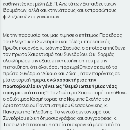
καθηγητές και μέλη Δ.Ε.Π. Ανωτάτων Εκπαιδευτικών
Ιδρυμάτων, αλλά και κτηνιάτρους και εκπροσώπους
φιλοζωικών οργανώσεων.
Με την παρουσία του μας τίμησε ο επίτιμος Πρόεδρος
του Ελεγκτικού Συνεδρίου και τέως υπηρεσιακός
Πρωθυπουργός, κ. Ιωάννης Σαρμάς, ο οποίος απηύθυνε
τον πρώτο Χαιρετισμό του Συνεδρίου. Ο κ. Σαρμάς
ολοκλήρωσε την εξαιρετική εισήγησή του με την
πεποίθηση, ότι όλοι όσοι παρευρέθηκαν σε αυτό το
πρώτο Συνέδριο “Δίκαιο και Ζώα” , ήταν παρόντες σε
μία ιστορική ημέρα,
ενώ χαρακτήρισε την
πρωτοβουλία εν γένει ως “θεμελιωτική μίας νέας
πραγματικότητας”
! Τον δεύτερο Χαιρετισμό απηύθυνε
ο αξιότιμος Κοσμήτορας της Νομικής Σχολής του
Αριστοτελείου Πανεπιστημίου Θεσσαλονίκης, κ.
Παναγιώτης Γκλαβίνης. Το γενικό συντονισμό του
Συνεδρίου είχε η δημοσιογράφος και συγγραφέας, κ.
Τασούλα Επτακοίλη, η οποία διαχρονικά μέσα από το