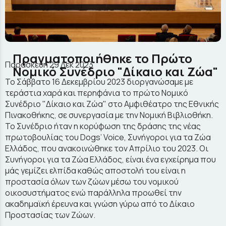
Πραγματοποιήθηκε το Πρώτο
Παρασκευή 29 Δεκ 2023
Νομικό Συνέδριο "Δίκαιο και Ζώα"
Το Σάββατο 16 Δεκεμβρίου 2023 διοργανώσαμε με
τεράστια χαρά και περηφάνια το πρώτο Νομικό
Συνέδριο "Δίκαιο και Ζώα" στο Αμφιθέατρο της Εθνικής
Πινακοθήκης, σε συνεργασία με την Νομική Βιβλιοθήκη.
Το Συνέδριο ήταν η κορύφωση της δράσης της νέας
πρωτοβουλίας του Dogs’ Voice, Συνήγοροι για τα Ζώα
Ελλάδος, που ανακοινώθηκε τον Απρίλιο του 2023.
Οι
Συνήγοροι για τα Ζώα Ελλάδος, είναι ένα εγχείρημα που
μάς γεμίζει ελπίδα καθώς αποστολή του είναι η
προστασία όλων των ζώων μέσω του νομικού
οικοσυστήματος ενώ παράλληλα προωθεί την
ακαδημαϊκή έρευνα και γνώση γύρω από το Δίκαιο
Προστασίας των Ζώων.