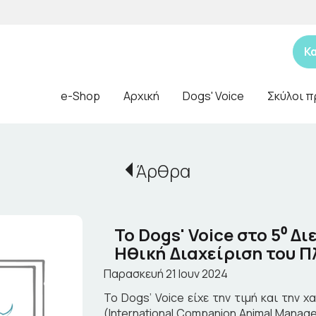
Κ
e-Shop
Αρχική
Dogs' Voice
Σκύλοι π
Άρθρα
Το Dogs' Voice στο 5⁰ Δ
Ηθική Διαχείριση του 
Παρασκευή 21 Ιουν 2024
Το Dogs’ Voice είχε την τιμή και την 
(International Companion Animal Manag