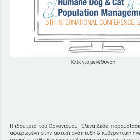
Κλίκ για μεγέθυνση
Η ιδρύτρια του Οργανισμού, Έλενα Δέδε, παρουσίασε
αφιερωμένη στην αστική ανάπτυξη & κυβερνητική ηγε
στιγμή αυτή θα ξεκινήσει συζήτηση για το πώς μπορο