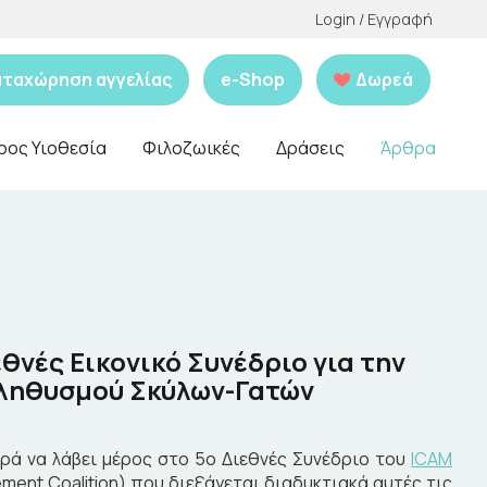
Login / Εγγραφή
αταχώρηση αγγελίας
e-Shop
Δωρεά
ρος Υιοθεσία
Φιλοζωικές
Δράσεις
Άρθρα
ιεθνές Εικονικό Συνέδριο για την
Πληθυσμού Σκύλων-Γατών
χαρά να λάβει μέρος στο 5ο Διεθνές Συνέδριο του
ICAM
ement Coalition) που διεξάγεται διαδυκτιακά αυτές τις