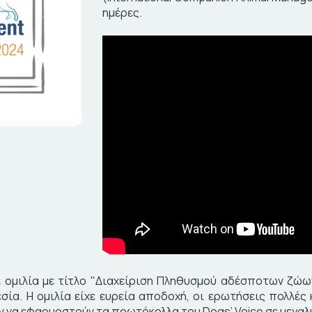
ημέρες.
 ομιλία με τίτλο "Διαχείριση Πληθυσμού αδέσποτων ζώων
σία. Η ομιλία είχε ευρεία αποδοχή, οι ερωτήσεις πολλές
ύν να εφαρμοστούν τα πρωτόκολλα του Dogs’ Voice σε μεγα