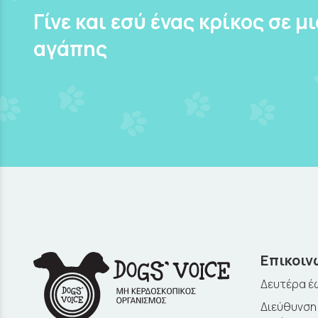
Γίνε και εσύ ένας κρίκος σε μ
αγάπης
Επικοιν
Δευτέρα έω
Διεύθυνση: