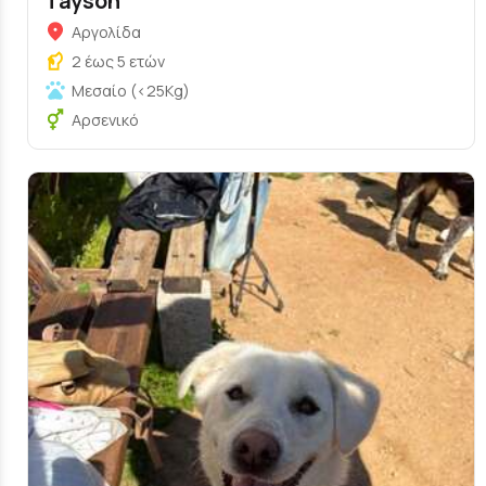
Tayson
Αργολίδα
2 έως 5 ετών
Μεσαίο (<25Kg)
Αρσενικό