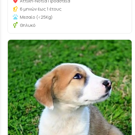
Αττική-Νότια Προάστεια
6 μηνών έως 1 έτους
Μεσαίο (<25Kg)
Θηλυκό