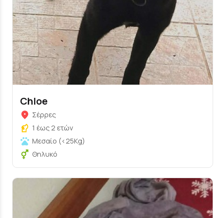
Chloe
Σέρρες
1 έως 2 ετών
Μεσαίο (<25Kg)
Θηλυκό