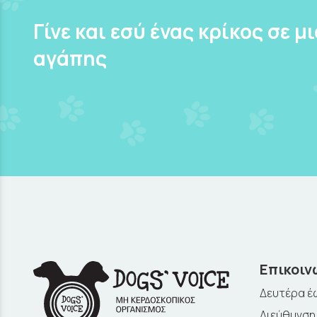
Γίνε και εσύ ένας κρίκος σε μ
αγάπης
Επικοιν
Δευτέρα έω
Διεύθυνση: