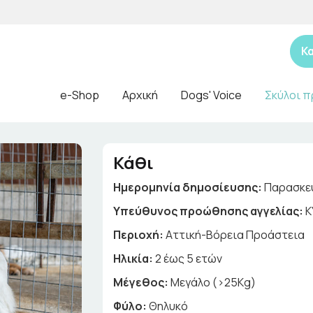
Κ
e-Shop
Αρχική
Dogs' Voice
Σκύλοι π
Κάθι
Ημερομηνία δημοσίευσης:
Παρασκευ
Yπεύθυνος προώθησης αγγελίας:
K
Περιοχή:
Αττική-Βόρεια Προάστεια
Ηλικία:
2 έως 5 ετών
Μέγεθος:
Μεγάλο (>25Kg)
Φύλο:
Θηλυκό