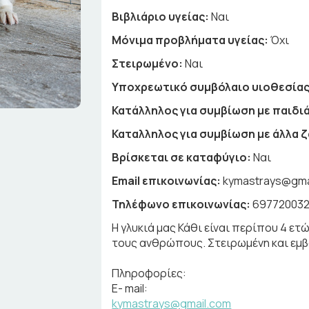
Βιβλιάριο υγείας:
Ναι
Μόνιμα προβλήματα υγείας:
Όχι
Στειρωμένο:
Ναι
Υποχρεωτικό συμβόλαιο υιοθεσίας
Κατάλληλος για συμβίωση με παιδιά
Καταλληλος για συμβίωση με άλλα 
Βρίσκεται σε καταφύγιο:
Ναι
Email επικοινωνίας:
kymastrays@gma
Τηλέφωνο επικοινωνίας:
69772003
Η γλυκιά μας Κάθι είναι περίπου 4 ετ
τους ανθρώπους. Στειρωμένη και εμβο
Πληροφορίες:
E- mail:
kymastrays@gmail.com