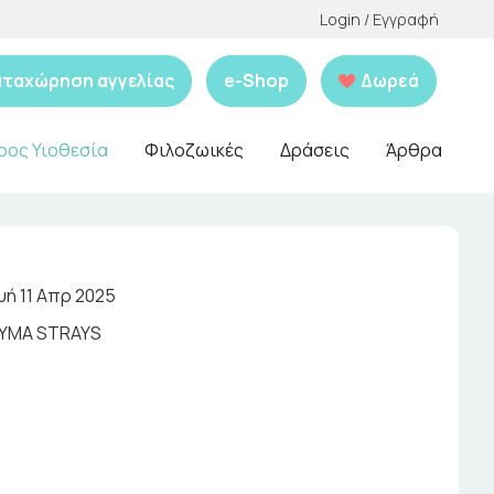
Login / Εγγραφή
αταχώρηση αγγελίας
e-Shop
Δωρεά
ρος Υιοθεσία
Φιλοζωικές
Δράσεις
Άρθρα
ή 11 Απρ 2025
YMA STRAYS