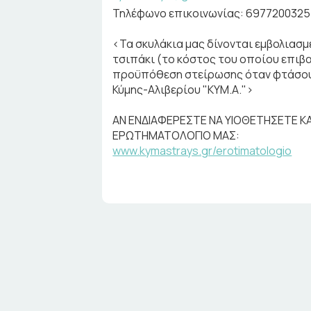
Τηλέφωνο επικοινωνίας: 6977200325
<Τα σκυλάκια μας δίνονται εμβολιασ
τσιπάκι (το κόστος του οποίου επιβα
προϋπόθεση στείρωσης όταν φτάσουν
Κύμης-Αλιβερίου "ΚΥΜ.Α.">
ΑΝ ΕΝΔΙΑΦΕΡΕΣΤΕ ΝΑ ΥΙΟΘΕΤΗΣΕΤΕ 
ΕΡΩΤΗΜΑΤΟΛΟΓΙΟ ΜΑΣ:
www.kymastrays.gr/erotimatologio