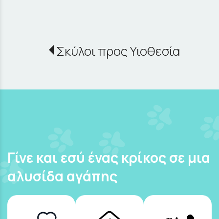
Σκύλοι προς Υιοθεσία
Γίνε και εσύ ένας κρίκος σε μια
αλυσίδα αγάπης