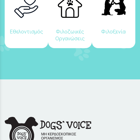
Εθελοντισμός
Φιλοζωικές
Φιλοξενία
Οργανώσεις