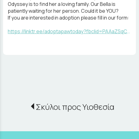
Odyssey is to find her a loving family. Our Bella is
patiently waiting for her person. Could it be YOU?
If you are interested in adoption please fill in our form:
https://linktr.ee/adoptapawtoday?fbclid=PAAaZSqC4H-GKtolVnOWDKnAqxzMvPe1AQcj6AVzamxIYrVCFClzs614FjWBE
Σκύλοι προς Υιοθεσία