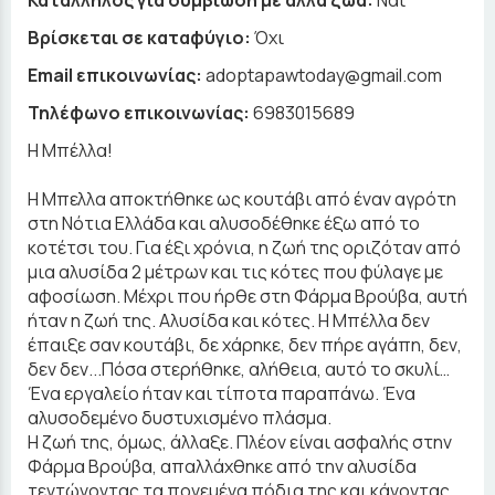
Καταλληλος για συμβίωση με άλλα ζώα:
Ναι
Βρίσκεται σε καταφύγιο:
Όχι
Email επικοινωνίας:
adoptapawtoday@gmail.com
Τηλέφωνο επικοινωνίας:
6983015689
Η Μπέλλα!
Η Μπελλα αποκτήθηκε ως κουτάβι από έναν αγρότη
στη Νότια Ελλάδα και αλυσοδέθηκε έξω από το
κοτέτσι του. Για έξι χρόνια, η ζωή της οριζόταν από
μια αλυσίδα 2 μέτρων και τις κότες που φύλαγε με
αφοσίωση. Μέχρι που ήρθε στη Φάρμα Βρούβα, αυτή
ήταν η ζωή της. Αλυσίδα και κότες. Η Μπέλλα δεν
έπαιξε σαν κουτάβι, δε χάρηκε, δεν πήρε αγάπη, δεν,
δεν δεν...Πόσα στερήθηκε, αλήθεια, αυτό το σκυλί…
Ένα εργαλείο ήταν και τίποτα παραπάνω. Ένα
αλυσοδεμένο δυστυχισμένο πλάσμα.
Η ζωή της, όμως, άλλαξε. Πλέον είναι ασφαλής στην
Φάρμα Βρούβα, απαλλάχθηκε από την αλυσίδα
τεντώνοντας τα πονεμένα πόδια της και κάνοντας