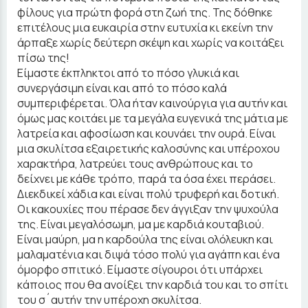
φίλους για πρώτη φορά στη ζωή της. Της δόθηκε
επιτέλους μια ευκαιρία στην ευτυχία κι εκείνη την
άρπαξε χωρίς δεύτερη σκέψη και χωρίς να κοιτάξει
πίσω της!
Είμαστε έκπληκτοι από το πόσο γλυκιά και
συνεργάσιμη είναι και από το πόσο καλά
συμπεριφέρεται. Όλα ήταν καινούργια για αυτήν και
όμως μας κοιτάει με τα μεγάλα ευγενικά της μάτια με
λατρεία και αφοσίωση και κουνάει την ουρά. Είναι
μια σκυλίτσα εξαιρετικής καλοσύνης και υπέροχου
χαρακτήρα, λατρεύει τους ανθρώπους και το
δείχνει με κάθε τρόπο, παρά τα όσα έχει περάσει.
Διεκδικεί χάδια και είναι πολύ τρυφερή και δοτική.
Οι κακουχίες που πέρασε δεν άγγιξαν την ψυχούλα
της. Είναι μεγαλόσωμη, μα με καρδιά κουταβιού.
Είναι μαύρη, μα η καρδούλα της είναι ολόλευκη και
μαλαματένια και διψά τόσο πολύ για αγάπη και ένα
όμορφο σπιτικό. Είμαστε σίγουροι ότι υπάρχει
κάποιος που θα ανοίξει την καρδιά του και το σπίτι
του σ´αυτήν την υπέροχη σκυλίτσα.