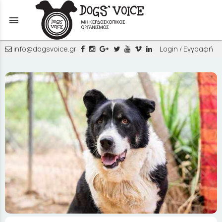
menu
info@dogsvoice.gr
Login / Εγγραφή