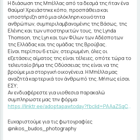
Η διάσωση της Μπέλλας από τα δεσμά της ήταν ένα
θαύμα! Χρειάστηκε κόπο, προσπάθεια και
υποστήριξη από μια ολόκληρη κοινότητα
ανθρώπων, συμπεριλαμβανομένης της Βάσως, της
Ελένης και των υποστηρικτών τους, της Lynda
Thomson, της Lyn και των Φίλων των Αδέσποτων
της Ελλάδας και της ομάδας της Βρούβας.
Είναι περίπου 6 ετών, στειρωμένη, όλες οι
εξετάσεις αίματος της είναι τέλειες, οπότε τώρα το
τελευταίο βήμα της Οδύσσειας της είναι να της
βρούμε μια στοργική οικογένεια. Η Μπέλλα μας
αναζητά καρτερικά τον άνθρωπό της. Μήπως είσαι
ΕΣΥ;
Αν ενδιαφέρεστε για υιοθεσια παρακαλώ
συμπληρωστε μας την φόρμα:
https://linktr.ee/adoptapawtoday?fbclid=PAAaZSqC4H-GKtolVnOWDKnAqxzMvPe1AQcj6AVzamxIYrVCFClzs614FjWBE
Ευχαριστούμε για τις φωτογραφίες
@nikos_budos_photography