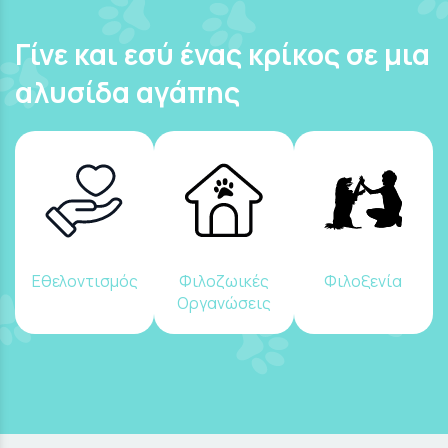
Γίνε και εσύ ένας κρίκος σε μια
αλυσίδα αγάπης
Εθελοντισμός
Φιλοζωικές
Φιλοξενία
Οργανώσεις