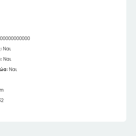
000000000000
:
Ναι
:
Ναι
ζώα:
Ναι
om
32