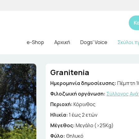
Κ
e-Shop
Αρχική
Dogs' Voice
Σκύλοι π
Granitenia
Ημερομηνία δημοσίευσης:
Πέμπτη 1
Φιλοζωική οργάνωση:
Σύλλογος Αγά
Περιοχή:
Κόρινθος
Ηλικία:
1 έως 2 ετών
Μέγεθος:
Μεγάλο (>25Kg)
Φύλο:
Θηλυκό