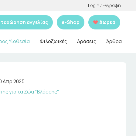
Login / Εγγραφή
αταχώρηση αγγελίας
e-Shop
Δωρεά
ρος Υιοθεσία
Φιλοζωικές
Δράσεις
Άρθρα
0 Απρ 2025
πης για τα Ζώα "Βλάσσης"