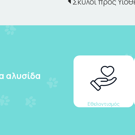
Σκύλοι προς Υιοθ
ια αλυσίδα
Εθελοντισμός