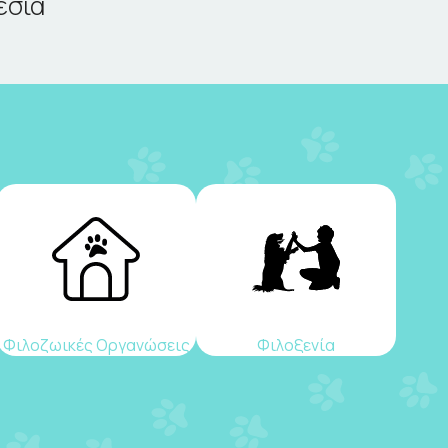
εσία
Φιλοζωικές Οργανώσεις
Φιλοξενία