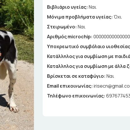
Βιβλιάριο υγείας:
Ναι
Μόνιμα προβλήματα υγείας:
Όχι
Στειρωμένο:
Ναι
Αριθμός microchip:
0000000000000
Υποχρεωτικό συμβόλαιο υιοθεσίας
Κατάλληλος για συμβίωση με παιδιά
Καταλληλος για συμβίωση με άλλα 
Βρίσκεται σε καταφύγιο:
Ναι
Email επικοινωνίας:
irisecn@gmail.c
Τηλέφωνο επικοινωνίας:
69767745