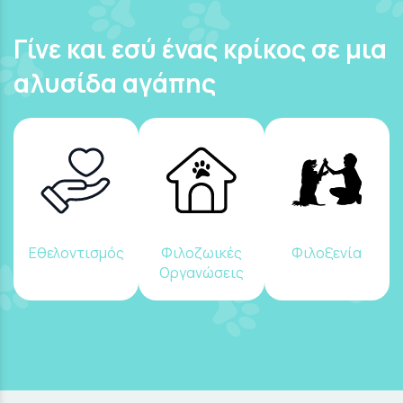
Γίνε και εσύ ένας κρίκος σε μια
αλυσίδα αγάπης
Εθελοντισμός
Φιλοζωικές
Φιλοξενία
Οργανώσεις