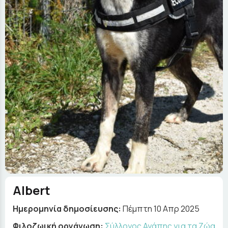
Albert
Ημερομηνία δημοσίευσης:
Πέμπτη 10 Απρ 2025
Φιλοζωική οργάνωση:
Σύλλογος Αγάπης για τα Ζώα