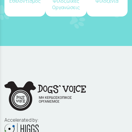
Εθελοντισμός
Φιλοζωικές
Φιλοξενία
Οργανώσεις
Accelerated by: