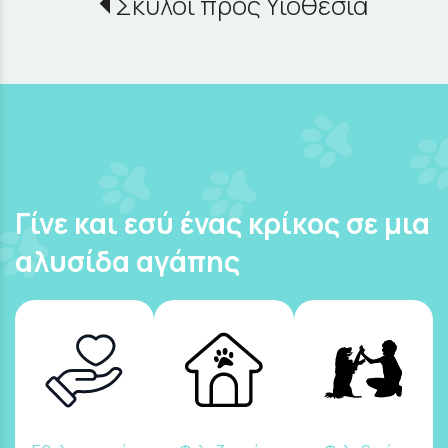
Σκύλοι προς Υιοθεσία
Γίνε και εσύ ένας κρίκος σε μια
αλυσίδα αγάπης