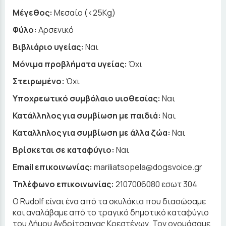
Μέγεθος:
Μεσαίο (<25Kg)
Φύλο:
Αρσενικό
Βιβλιάριο υγείας:
Ναι
Μόνιμα προβλήματα υγείας:
Όχι
Στειρωμένο:
Όχι
Υποχρεωτικό συμβόλαιο υιοθεσίας:
Ναι
Κατάλληλος για συμβίωση με παιδιά:
Ναι
Καταλληλος για συμβίωση με άλλα ζώα:
Ναι
Βρίσκεται σε καταφύγιο:
Ναι
Email επικοινωνίας:
mariliatsopela@dogsvoice.gr
Τηλέφωνο επικοινωνίας:
2107006080 εσωτ 304
Ο Rudolf είναι ένα από τα σκυλάκια που διασώσαμε
και αναλάβαμε από το τραγικό δημοτικό καταφύγιο
του Δήμου Ανδρίτσαινας Κρεστένων. Τον ονομάσαμε