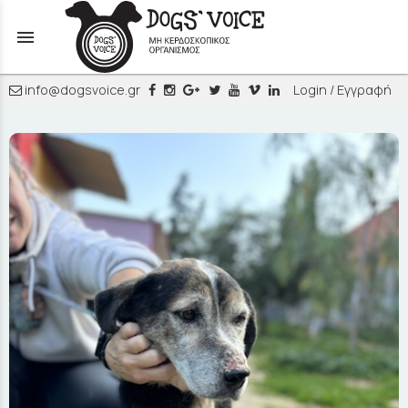
menu
info@dogsvoice.gr
Login / Εγγραφή