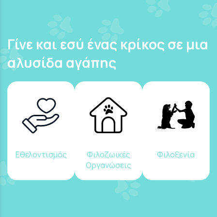
Γίνε και εσύ ένας κρίκος σε μια
αλυσίδα αγάπης
Εθελοντισμός
Φιλοζωικές
Φιλοξενία
Οργανώσεις