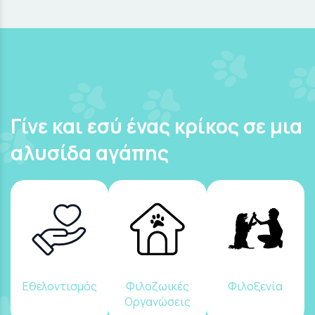
Γίνε και εσύ ένας κρίκος σε μια
αλυσίδα αγάπης
Εθελοντισμός
Φιλοζωικές
Φιλοξενία
Οργανώσεις