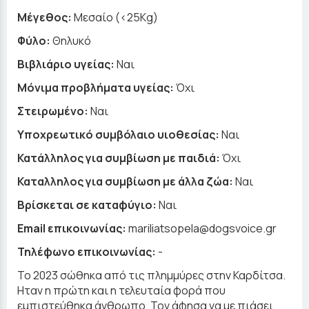
Μέγεθος:
Μεσαίο (<25Kg)
Φύλο:
Θηλυκό
Βιβλιάριο υγείας:
Ναι
Μόνιμα προβλήματα υγείας:
Όχι
Στειρωμένο:
Ναι
Υποχρεωτικό συμβόλαιο υιοθεσίας:
Ναι
Κατάλληλος για συμβίωση με παιδιά:
Όχι
Καταλληλος για συμβίωση με άλλα ζώα:
Ναι
Βρίσκεται σε καταφύγιο:
Ναι
Email επικοινωνίας:
mariliatsopela@dogsvoice.gr
Τηλέφωνο επικοινωνίας:
-
Το 2023 σώθηκα από τις πλημμύρες στην Καρδίτσα.
Ηταν η πρώτη και η τελευταία φορά που
εμπιστεύθηκα άνθρωπο. Τον άφησα να με πιάσει