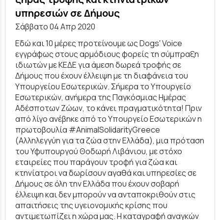
υπηρεσιών σε Δήμους
Σάββατο 04 Απρ 2020
Εδώ και 10 μέρες προτείνουμε ως Dogs' Voice
εγγράφως στους αρμόδιους φορείς τη σύμπραξη
ιδιωτών με ΚΕΔΕ για άμεση δωρεά τροφής σε
Δήμους που έχουν έλλειψη με τη διαφάνεια του
Υπουργείου Εσωτερικών. Σήμερα το Υπουργείο
Εσωτερικών, ανήμερα της Παγκόσμιας Ημέρας
Αδέσποτων Ζώων, το κάνει πραγματικότητα! Πριν
από λίγο ανέβηκε από το Υπουργείο Εσωτερικών η
πρωτοβουλία #AnimalSolidarityGreece
(Αλληλεγγύη για τα ζώα στην Ελλάδα), μια πρόταση
του Υφυπουργού Θοδωρή Λιβάνιου, με στόχο
εταιρείες που παράγουν τροφή για ζώα και
κτηνίατροι να δωρίσουν αγαθά και υπηρεσίες σε
Δήμους σε όλη την Ελλάδα που έχουν σοβαρή
έλλειψη και δεν μπορούν να ανταποκριθούν στις
απαιτήσεις της υγειονομικής κρίσης που
αντιμετωπίζει η χώρα μας. Η καταγραφή αναγκών