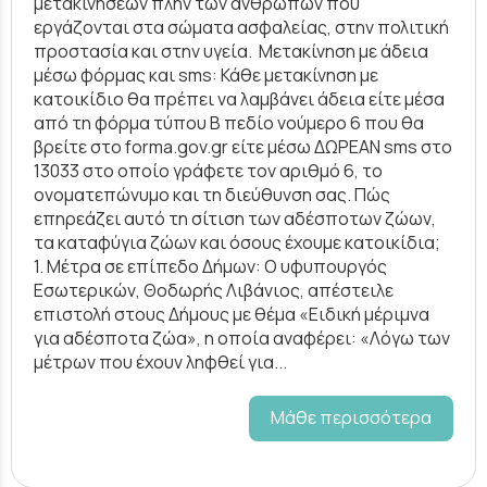
μετακινήσεων πλην των ανθρώπων που
εργάζονται στα σώματα ασφαλείας, στην πολιτική
προστασία και στην υγεία. Μετακίνηση με άδεια
μέσω φόρμας και sms: Κάθε μετακίνηση με
κατοικίδιο θα πρέπει να λαμβάνει άδεια είτε μέσα
από τη φόρμα τύπου Β πεδίο νούμερο 6 που θα
βρείτε στο forma.gov.gr είτε μέσω ΔΩΡΕΑΝ sms στο
13033 στο οποίο γράφετε τον αριθμό 6, το
ονοματεπώνυμο και τη διεύθυνση σας. Πώς
επηρεάζει αυτό τη σίτιση των αδέσποτων ζώων,
τα καταφύγια ζώων και όσους έχουμε κατοικίδια;
1. Μέτρα σε επίπεδο Δήμων: O υφυπουργός
Εσωτερικών, Θοδωρής Λιβάνιος, απέστειλε
επιστολή στους Δήμους με θέμα «Ειδική μέριμνα
για αδέσποτα ζώα», η οποία αναφέρει: «Λόγω των
μέτρων που έχουν ληφθεί για...
Μάθε περισσότερα