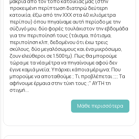
μακριά από τον τόπο κατοικίας μας (στην
προκειμένη περίπτωση διατηρώ δεύτερη
κατοικία, έξω από την ΧΧΧ στα 40 χιλιόμετρα
περίπου) όπου πηγαίναμε αυτή περίοδο με την
σύζυγό μου, δύο φορές τουλάχιστον την εβδομάδα
για την περιποίησή τους (τάισμα, πότισμα,
περιποίηση κλπ, δεδομένου ότι έχω τρεις
σκύλους, δύο μεγαλόσωμους και ένα μικρόσωμο,
ζουν ελεύθεροι σε 1.500τμ). Πως θα μπορούμε
τώρα με τα νέα μέτρα να πηγαίνουμε αφού δεν
έγινε καμιά μνεία; Υπάρχει κάποια μέριμνα; Που
μπορούμε να αποταθούμε ; Τι προβλέπεται ;;; Τα
αφήνουμε έρμαια στην τύχη τους ;" ΑΥΤΗ τη
στιγμή...
Μάθε περισσότερα