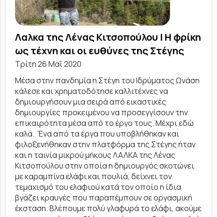
Λαλκα της Λένας Κιτσοπούλου | Η φρίκη
ως τέχνη και οι ευθύνες της Στέγης
Τρίτη 26 Μαΐ 2020
Μέσα στην πανδημία η Στέγη του Ιδρύματος Ωνάση
κάλεσε και χρηματοδότησε καλλιτέχνες να
δημιουργήσουν μια σειρά από εικαστικές
δημιουργίες προκειμένου να προσεγγίσουν την
επικαιρότητα μέσα από το έργο τους. Μέχρι εδώ
καλά. Ένα από τα έργα που υποβλήθηκαν και
φιλοξενήθηκαν στην πλατφόρμα της Στέγης ήταν
και η ταινία μικρού μήκους ΛΑΛΚΑ της Λένας
Κιτσοπούλου στην οποία η δημιουργός σκοτώνει
με καραμπίνα ελάφι και πουλιά, δείχνει τον
τεμαχισμό του ελαφιού κατά τον οποίο η ίδια
βγάζει κραυγές που παραπέμπουν σε οργασμική
έκσταση. Βλέπουμε πολύ γλαφυρά το ελάφι, ακούμε