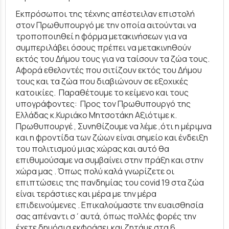
Εκπρόσωποι της τέχνης απέστειλαν επιστολή
στον Πρωθυπουργό με την οποία αιτούνται να
τροποποιηθεί η φόρμα μετακινήσεων για να
συμπεριλάβει όσους πρέπει να μετακινηθούν
εκτός του Δήμου τους για να ταίσουν τα ζώα τους.
Αφορά εθελοντές που σιτίζουν εκτός του Δήμου
τους και τα ζώα που διαβιώνουν σε εξοχικές
κατοικίες. Παραθέτουμε το κείμενο και τους
υπογράφοντες: Προς τον Πρωθυπουργό της
Ελλάδας κ.Κυριάκο Μητσοτάκη Αξιότιμε κ.
Πρωθυπουργέ , Συνηθίζουμε να λέμε ,ότι η μέριμνα
και η φροντίδα των ζώων είναι σημείο και ένδειξη
του πολιτισμού μιας χώρας και αυτό θα
επιθυμούσαμε να συμβαίνει στην πράξη και στην
χώρα μας . Όπως πολύ καλά γνωρίζετε οι
επιπτώσεις της πανδημίας του covid 19 στα ζώα
είναι τεράστιες και μέρα με την μέρα
επιδεινούμενες . Επικαλούμαστε την ευαισθησία
σας απέναντι σ΄αυτά, όπως πολλές φορές την
έχετε δημόσια εκφράσει και ζητάμε στα 6...