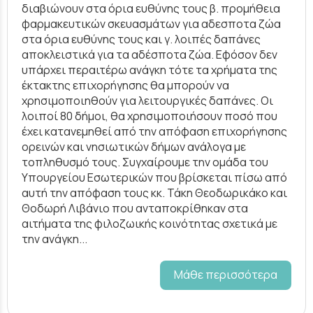
διαβιώνουν στα όρια ευθύνης τους β. προμήθεια
φαρμακευτικών σκευασμάτων για αδεσποτα ζώα
στα όρια ευθύνης τους και γ. λοιπές δαπάνες
αποκλειστικά για τα αδέσποτα ζώα. Εφόσον δεν
υπάρχει περαιτέρω ανάγκη τότε τα χρήματα της
έκτακτης επιχορήγησης θα μπορούν να
χρησιμοποιηθούν για λειτουργικές δαπάνες. Οι
λοιποί 80 δήμοι, θα χρησιμοποιήσουν ποσό που
έχει κατανεμηθεί από την απόφαση επιχορήγησης
ορεινών και νησιωτικών δήμων ανάλογα με
τοπληθυσμό τους. Συγχαίρουμε την ομάδα του
Υπουργείου Εσωτερικών που βρίσκεται πίσω από
αυτή την απόφαση τους κκ. Τάκη Θεοδωρικάκο και
Θοδωρή Λιβάνιο που ανταποκρίθηκαν στα
αιτήματα της φιλοζωικής κοινότητας σχετικά με
την ανάγκη...
Μάθε περισσότερα