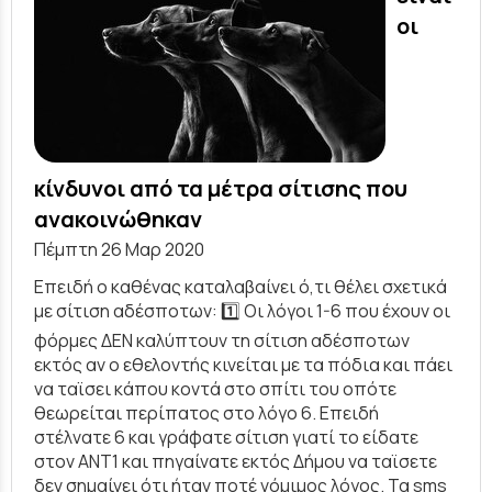
οι
κίνδυνοι από τα μέτρα σίτισης που
ανακοινώθηκαν
Πέμπτη 26 Μαρ 2020
Επειδή ο καθένας καταλαβαίνει ό,τι θέλει σχετικά
με σίτιση αδέσποτων: 1️⃣ Οι λόγοι 1-6 που έχουν οι
φόρμες ΔΕΝ καλύπτουν τη σίτιση αδέσποτων
εκτός αν ο εθελοντής κινείται με τα πόδια και πάει
να ταϊσει κάπου κοντά στο σπίτι του οπότε
θεωρείται περίπατος στο λόγο 6. Επειδή
στέλνατε 6 και γράφατε σίτιση γιατί το είδατε
στον ΑΝΤ1 και πηγαίνατε εκτός Δήμου να ταϊσετε
δεν σημαίνει ότι ήταν ποτέ νόμιμος λόγος. Τα sms