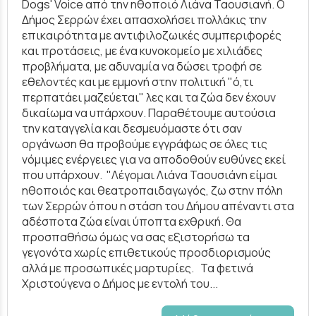
Dogs' Voice από την ηθοποιό Λιάνα Ταουσιανή. Ο
Δήμος Σερρών έχει απασχολήσει πολλάκις την
επικαιρότητα με αντιφιλοζωικές συμπεριφορές
και προτάσεις, με ένα κυνοκομείο με χιλιάδες
προβλήματα, με αδυναμία να δώσει τροφή σε
εθελοντές και με εμμονή στην πολιτική "ό,τι
περπατάει μαζεύεται" λες και τα ζώα δεν έχουν
δικαίωμα να υπάρχουν. Παραθέτουμε αυτούσια
την καταγγελία και δεσμευόμαστε ότι σαν
οργάνωση θα προβούμε εγγράφως σε όλες τις
νόμιμες ενέργειες για να αποδοθούν ευθύνες εκεί
που υπάρχουν. "Λέγομαι Λιάνα Ταουσιάνη είμαι
ηθοποιός και θεατροπαιδαγωγός, ζω στην πόλη
των Σερρών όπου η στάση του Δήμου απέναντι στα
αδέσποτα ζώα είναι ύποπτα εχθρική. Θα
προσπαθήσω όμως να σας εξιστορήσω τα
γεγονότα χωρίς επιθετικούς προσδιορισμούς
αλλά με προσωπικές μαρτυρίες. Τα φετινά
Χριστούγενα ο Δήμος με εντολή του...