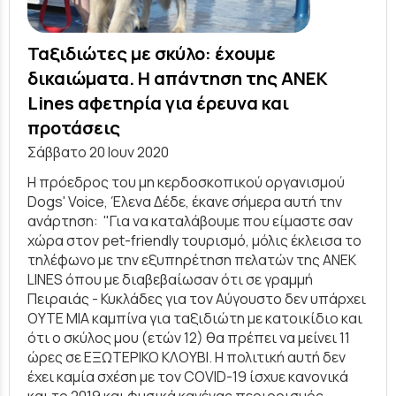
Ταξιδιώτες με σκύλο: έχουμε
δικαιώματα. Η απάντηση της ANEK
Lines αφετηρία για έρευνα και
προτάσεις
Σάββατο 20 Ιουν 2020
Η πρόεδρος του μη κερδοσκοπικού οργανισμού
Dogs' Voice, Έλενα Δέδε, έκανε σήμερα αυτή την
ανάρτηση: "Για να καταλάβουμε που είμαστε σαν
χώρα στον pet-friendly τουρισμό, μόλις έκλεισα το
τηλέφωνο με την εξυπηρέτηση πελατών της ANEK
LINES όπου με διαβεβαίωσαν ότι σε γραμμή
Πειραιάς - Κυκλάδες για τον Αύγουστο δεν υπάρχει
ΟΥΤΕ ΜΙΑ καμπίνα για ταξιδιώτη με κατοικίδιο και
ότι ο σκύλος μου (ετών 12) θα πρέπει να μείνει 11
ώρες σε ΕΞΩΤΕΡΙΚΟ ΚΛΟΥΒΙ. Η πολιτική αυτή δεν
έχει καμία σχέση με τον COVID-19 ίσχυε κανονικά
και το 2019 και φυσικά κανένας περιορισμός