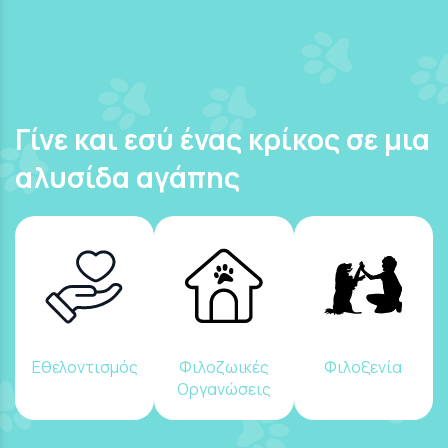
Γίνε και εσύ ένας κρίκος σε μια
αλυσίδα αγάπης
Εθελοντισμός
Φιλοζωικές
Φιλοξενία
Οργανώσεις