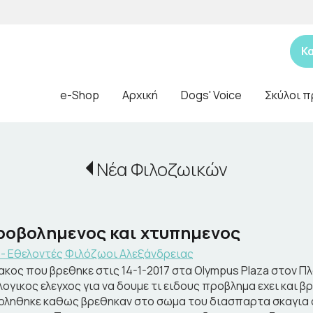
Κ
e-Shop
Αρχική
Dogs' Voice
Σκύλοι π
Νέα Φιλοζωικών
ροβολημενος και χτυπημενος
 - Εθελοντές Φιλόζωοι Αλεξάνδρειας
ακος που βρεθηκε στις 14-1-2017 στα Οlympus Plaza στον Π
λογικος ελεγχος για να δουμε τι ειδους προβλημα εχει και 
ληθηκε καθως βρεθηκαν στο σωμα του διασπαρτα σκαγια 