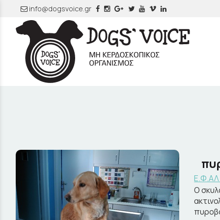
info@dogsvoice.gr
πυ
Ε.Φ.ΑΛ
Ο σκυλ
ακτινο
πυροβο