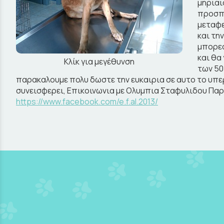
μηριαι
προσπα
μεταφε
και τη
μπορεσ
και θα
Κλίκ για μεγέθυνση
των 50
παρακαλουμε πολυ δωστε την ευκαιρια σε αυτο το υπε
συνεισφερει, Επικοινωνια με Ολυμπια Σταφυλιδου Παρ
https://www.facebook.com/e.f.al.2013/