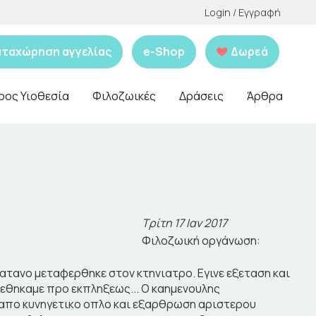
Login / Εγγραφή
αταχώρηση αγγελίας
e-Shop
Δωρεά
ρος Υιοθεσία
Φιλοζωικές
Δράσεις
Άρθρα
Τρίτη 17 Ιαν 2017
Φιλοζωική οργάνωση:
λατανο μεταφερθηκε στον κτηνιατρο. Εγινε εξεταση και
βρεθηκαμε προ εκπληξεως... Ο καημενουλης
απο κυνηγετικο οπλο και εξαρθρωση αριστερου