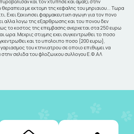
ν πυροβολισαν και τον χτυπησε και αμαξι στην
 θεραπεια με εκτομη της κεφαλης του μηριαιου... Τωρα
ι. Εχει ξεκινησει φαρμακευτικη αγωγη για τον πονο
ει αλλα λογω της εξαρθρωσης και του πονου δεν
ως το κοστος της επεμβασης ανερχεται στα 250 ευρω
και ωρα. Μεχρις στιγμης εχει συγκεντρωθει το ποσο
υγκεντρωθει και το υπολοιπο ποσο {200 ευρω},
ογαριασμος του κτηνιατρου σε οποιο επιθυμει να
 στην σελιδα του φλοζωικου συλλογου Ε.Φ.ΑΛ