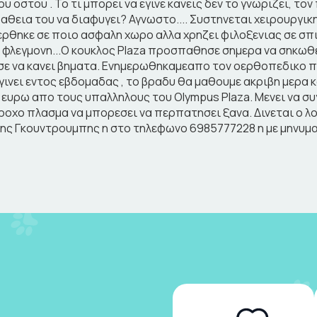
ου οστου . Το τι μπορει να εγινε κανεις δεν το γνωριζει, το
θεια του να διαφυγει? Αγνωστο.... Συστηνεται χειρουργικη
ρθηκε σε ποιο ασφαλη χωρο αλλα χρηζει φιλοξενιας σε σπιτ
ν φλεγμονη...Ο κουκλος Plaza προσπαθησε σημερα να σηκωθ
ε να κανει βηματα. Ενημερωθηκαμεαπο τον οερθοπεδικο π
 γινει εντος εβδομαδας , το βραδυ θα μαθουμε ακριβη μερα 
 ευρω απο τους υπαλληλους του Olympus Plaza. Μενει να σ
ροχο πλασμα να μπορεσει να περπατησει ξανα. Δινεται ο λ
ης Γκουντρουμπης η στο τηλεφωνο 6985777228 η με μηνυμα