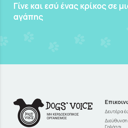
Γίνε και εσύ ένας κρίκος σε μ
αγάπης
Επικοιν
Δευτέρα έω
Διεύθυνση:
Γαλάτσι