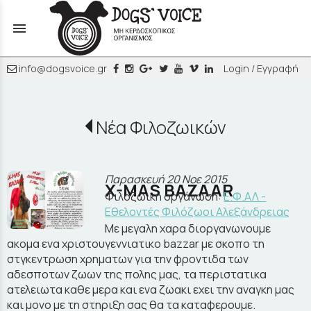
menu
info@dogsvoice.gr
Login / Εγγραφή
Νέα Φιλοζωικών
Παρασκευή 20 Νοε 2015
X-MAS BAZAAR
Φιλοζωική οργάνωση:
Ε.Φ.ΑΛ -
Εθελοντές Φιλόζωοι Αλεξάνδρειας
Mε μεγαλη χαρα διοργανωνουμε
ακομα ενα χριστουγεννιατικο bazzar με σκοπο τη
στγκεντρωση χρηματων για την φροντιδα των
αδεσποτων ζωων της πολης μας, τα περιστατικα
ατελειωτα καθε μερα και ενα ζωακι εχει την αναγκη μας
και μονο με τη στηριξη σας θα τα καταφερουμε.