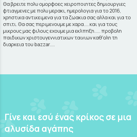
Θα βρειτε πολυ ομορφοες χειροποιητες δημιουργιες
φτιαγμενες με πολυ μερακι, ημερολογια για το 2016,
χρηστικα αντικειμενα για τα ζωακια σας αλλα και για το
σπιτι. Θα σας περιμενουμε με χαρα.... και για τους
μικρους μας φιλους εχουμε μια εκλπηξη..... προβολη
παιδικων χριστουγεννιατικων ταινιων καθ'ολη τη
διαρκεια του bazzar....
Γίνε και εσύ ένας κρίκος σε μια
αλυσίδα αγάπης