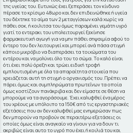
της υγείας του. Ευτυχώς έχει ξεπεράσει τον κίνδυνο
πέρασε το κρίσιμο 48ωρο και δεν επιδεινώθηκε ή υγεία
του δέχτηκε το αίμα των 2 μεταγγίσεων καλά χωρίς να
πάθει σοκ, ή κοιλιτσα του όμως παραμένει γεμάτη υγρό
γιατί το εντερακι του υπολειτουργεί ξεκίνησε
φαρμακευτική αγωγή για να μην πάθει σηψαιμία αφού το
έντερο του δεν λειτουργεί και μπορεί ανά πάσα στιγμή
κάποιο μικρόβιο να διαπεράσει τα τοιχώματα του
εντέρου και να μολύνει όλο του το σώμα. Το καλό είναι
ότι έχει πολύ όρεξη και τρώει ειδική τροφή
εμπλουτισμένη με όλα τα απαραίτητα στοιχεία που
χρειάζεται αυτή τη στιγμή ο οργανισμός του. Πρέπει να
πάρει όμως και συμπληρώματα πρωτεΐνων τα οποία
όμως κοστίζουν πανάκριβα και δεν είμαστε σε θέση να
μπορούμε να τα αγοράσουμε. Έχει καλυφθεί ένα μέρος
του χρέους με υπόλοιπο τα 150€ από τις εργαστηριακές
εξετάσεις που αν δεν καλυφθεί μας ενημερώσαν πως
δεν μπορούν να προβούν σε περαιτέρω εξετάσεις οι
οποίες όμως είναι αναγκαίο να γίνουν για να δουν τι
ακριβώς είναι αυτο το υγρό που έχει ή κοιλιά του και