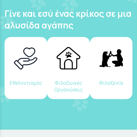
Γίνε και εσύ ένας κρίκος σε μια
αλυσίδα αγάπης
Εθελοντισμός
Φιλοζωικές
Φιλοξενία
Οργανώσεις