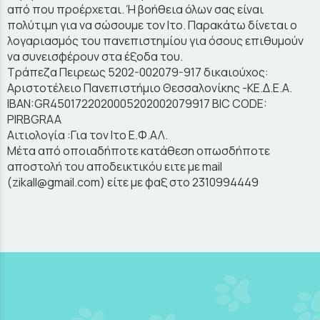
από που προέρχεται. Ή βοήθεια όλων σας είναι
πολύτιμη για να σώσουμε τον Ιτο. Παρακάτω δίνεται ο
λογαριασμός του πανεπιστημίου για όσους επιθυμούν
να συνεισφέρουν στα έξοδα του.
Τράπεζα Πειρεως 5202-002079-917 δικαιούχος:
Αριστοτέλειο Πανεπιστήμιο Θεσσαλονίκης -ΚΕ.Δ.Ε.Α.
IBAN:GR4501722020005202002079917 BIC CODE:
PIRBGRAA
Αιτιολογία :Για τον Ιτο Ε.Φ.ΑΛ.
Μέτα από οποιαδήποτε κατάθεση οπωσδήποτε
αποστολή του αποδεικτικόυ ειτε με mail
(zikall@gmail.com) είτε με φαξ στο 2310994449