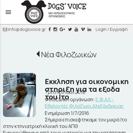
menu
info@dogsvoice.gr
Login / Εγγραφή
Νέα Φιλοζωικών
Εκκληση για οικονομικη
στηριξη για τα εξοδα
Τρίτη 05 Ιουλ 2016
του Ιτο
Φιλοζωική οργάνωση:
Ε.Φ.ΑΛ -
Εθελοντές Φιλόζωοι Αλεξάνδρειας
Ενημέρωση 1/7/2016
Σήμερα επισκεφτηκαμε τον μικρό Ιτο
στην κτηνιατρική κλινική του ΑΠΘ
Ενημερώθηκαμε από τους γιατρούς για την κατάσταση