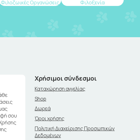
Φιλοζωικές Οργανώσεις
Φιλοξενία
Χρήσιμοι σύνδεσμοι
Καταχώρηση αγγελίας
άθε
Shop
ράσεις
Δωρεά
μας
αφή σου
Όροι χρήσης
 Χρήσης
Πολιτική Διαχείρισης Προσωπικών
σης
Δεδομένων