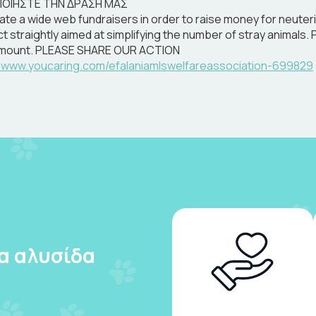
ΠΟΙΗΣΤΕ ΤΗΝ ΔΡΑΣΗ ΜΑΣ
te a wide web fundraisers in order to raise money for neuterin
t straightly aimed at simplifying the number of stray animals
amount. PLEASE SHARE OUR ACTION
//www.youcaring.com/efalaniamlswelfareassociation-699829
ια αλυσίδα