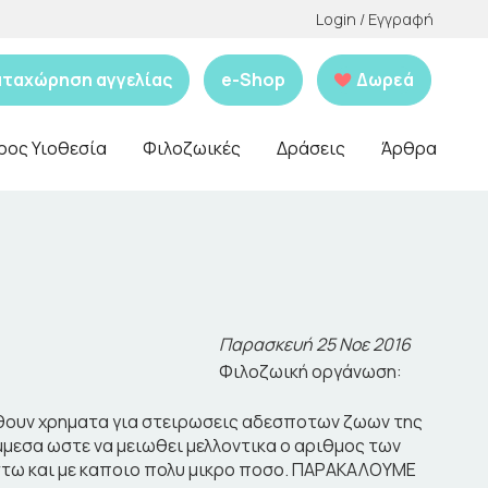
Login / Εγγραφή
αταχώρηση αγγελίας
e-Shop
Δωρεά
ρος Υιοθεσία
Φιλοζωικές
Δράσεις
Άρθρα
Παρασκευή 25 Νοε 2016
Φιλοζωική οργάνωση:
ωθουν χρηματα για στειρωσεις αδεσποτων ζωων της
μμεσα ωστε να μειωθει μελλοντικα ο αριθμος των
τω και με καποιο πολυ μικρο ποσο. ΠΑΡΑΚΑΛΟΥΜΕ