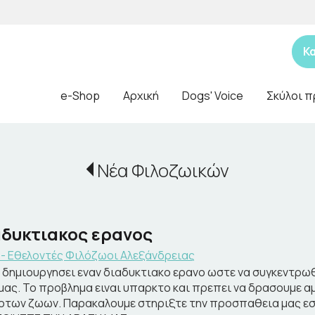
Κ
e-Shop
Αρχική
Dogs' Voice
Σκύλοι π
Νέα Φιλοζωικών
αδυκτιακος ερανος
 - Εθελοντές Φιλόζωοι Αλεξάνδρειας
 δημιουργησει εναν διαδυκτιακο ερανο ωστε να συγκεντρ
μας. Το προβλημα ειναι υπαρκτο και πρεπει να δρασουμε α
των ζωων. Παρακαλουμε στηριξτε την προσπαθεια μας εσ