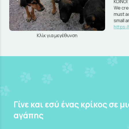
ΚΟΙΝΟ
We crea
must ac
small 
https:
Κλίκ για μεγέθυνση
Γίνε και εσύ ένας κρίκος σε μ
αγάπης