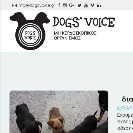
info@dogsvoice.gr
δι
Ε.Φ.ΑΛ
Εχουμε
πολης 
αδεσπο