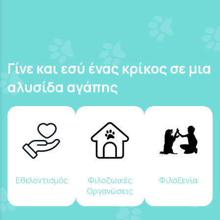
Γίνε και εσύ ένας κρίκος σε μια
αλυσίδα αγάπης
Εθελοντισμός
Φιλοζωικές
Φιλοξενία
Οργανώσεις