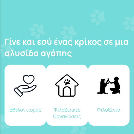
Γίνε και εσύ ένας κρίκος σε μια
αλυσίδα αγάπης
Εθελοντισμός
Φιλοζωικές
Φιλοξενία
Οργανώσεις