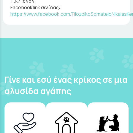
Τ.Κ.:
18454
Facebook link σελίδας:
https://www.facebook.com/FilozoikoSomateioNikaiasKer
Γίνε και εσύ ένας κρίκος σε μια
αλυσίδα αγάπης