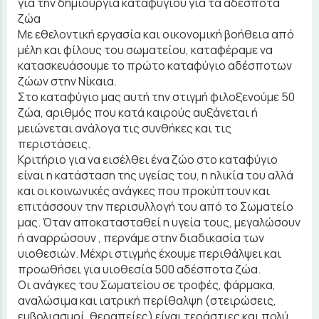
για την δημιουργία καταφυγίου για τα αδέσποτα
ζώα
Με εθελοντική εργασία και οικονομική βοήθεια από
μέλη και φίλους του σωματείου, καταφέραμε να
κατασκευάσουμε το πρώτο καταφύγιο αδέσποτων
ζώων στην Νίκαια.
Στο καταφύγιο μας αυτή την στιγμή φιλοξενούμε 50
ζώα, αριθμός που κατά καιρούς αυξάνεται ή
μειώνεται ανάλογα τις συνθήκες και τις
περιστάσεις.
Κριτήριο για να εισέλθει ένα ζώο στο καταφύγιο
είναι η κατάσταση της υγείας του, η ηλικία του αλλά
και οι κοινωνικές ανάγκες που προκύπτουν και
επιτάσσουν την περισυλλογή του από το Σωματείο
μας. Όταν αποκατασταθεί η υγεία τους, μεγαλώσουν
ή αναρρώσουν , περνάμε στην διαδικασία των
υιοθεσιών. Μέχρι στιγμής έχουμε περιθάλψει και
προωθήσει για υιοθεσία 500 αδέσποτα ζώα.
Οι ανάγκες του Σωματείου σε τροφές, φάρμακα,
αναλώσιμα και ιατρική περίθαλψη (στειρώσεις,
εμβολιασμοί, θεραπείες) είναι τεράστιες και πολύ