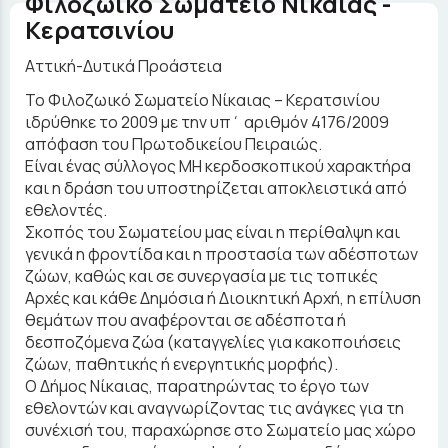
Φιλοζωικό Σωματείο Νίκαιας -
Κερατσινίου
Αττική-Δυτικά Προάστεια
Το Φιλοζωικό Σωματείο Νίκαιας – Κερατσινίου
ιδρύθηκε το 2009 με την υπ΄ αριθμόν 4176/2009
απόφαση του Πρωτοδικείου Πειραιώς.
Είναι ένας σύλλογος ΜΗ κερδοσκοπικού χαρακτήρα
και η δράση του υποστηρίζεται αποκλειστικά από
εθελοντές.
Σκοπός του Σωματείου μας είναι η περίθαλψη και
γενικά η φροντίδα και η προστασία των αδέσποτων
ζώων, καθώς και σε συνεργασία με τις τοπικές
Αρχές και κάθε Δημόσια ή Διοικητική Αρχή, η επίλυση
θεμάτων που αναφέρονται σε αδέσποτα ή
δεσποζόμενα ζώα (καταγγελίες για κακοποιήσεις
ζώων, παθητικής ή ενεργητικής μορφής).
Ο Δήμος Νίκαιας, παρατηρώντας το έργο των
εθελοντών και αναγνωρίζοντας τις ανάγκες για τη
συνέχισή του, παραχώρησε στο Σωματείο μας χώρο