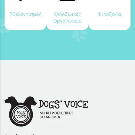
Εθελοντισμός
Φιλοζωικές
Φιλοξενία
Οργανώσεις