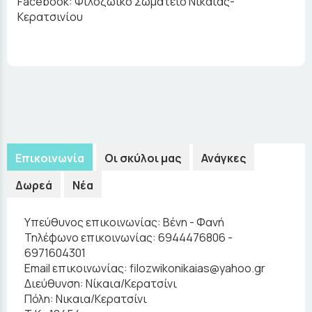
Facebook: Φιλοζωικό Σωματείο Νίκαιας-
Κερατσινίου
Επικοινωνία
Οι σκύλοι μας
Ανάγκες
Δωρεά
Νέα
Υπεύθυνος επικοινωνίας:
Βένη - Φανή
Τηλέφωνο επικοινωνίας:
6944476806 -
6971604301
Email επικοινωνίας:
filozwikonikaias@yahoo.gr
Διεύθυνση:
Νίκαια/Κερατσίνι
Πόλη:
Νικαια/Κερατσίνι