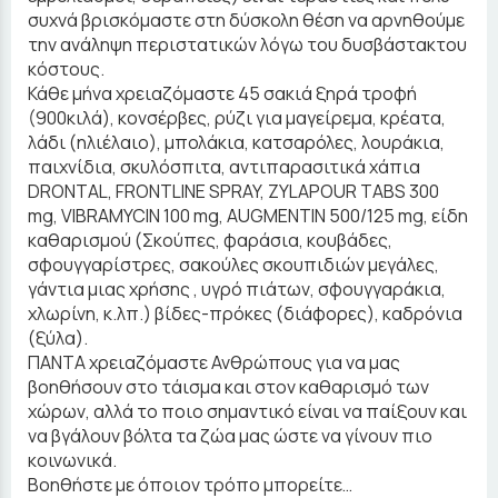
συχνά βρισκόμαστε στη δύσκολη θέση να αρνηθούμε
την ανάληψη περιστατικών λόγω του δυσβάστακτου
κόστους.
Κάθε μήνα χρειαζόμαστε 45 σακιά ξηρά τροφή
(900κιλά), κονσέρβες, ρύζι για μαγείρεμα, κρέατα,
λάδι (ηλιέλαιο), μπολάκια, κατσαρόλες, λουράκια,
παιχνίδια, σκυλόσπιτα, αντιπαρασιτικά χάπια
DRONTAL, FRONTLINE SPRAY, ZYLAPOUR TABS 300
mg, VIBRAMYCIN 100 mg, AUGMENTIN 500/125 mg, είδη
καθαρισμού (Σκούπες, φαράσια, κουβάδες,
σφουγγαρίστρες, σακούλες σκουπιδιών μεγάλες,
γάντια μιας χρήσης , υγρό πιάτων, σφουγγαράκια,
χλωρίνη, κ.λπ.) βίδες-πρόκες (διάφορες), καδρόνια
(ξύλα).
ΠΑΝΤΑ χρειαζόμαστε Ανθρώπους για να μας
βοηθήσουν στο τάισμα και στον καθαρισμό των
χώρων, αλλά το ποιο σημαντικό είναι να παίξουν και
να βγάλουν βόλτα τα ζώα μας ώστε να γίνουν πιο
κοινωνικά.
Βοηθήστε με όποιον τρόπο μπορείτε…