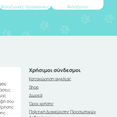
Φιλοζωικές Οργανώσεις
Φιλοξενία
Χρήσιμοι σύνδεσμοι
Καταχώρηση αγγελίας
άθε
Shop
ράσεις
Δωρεά
μας
αφή σου
Όροι χρήσης
 Χρήσης
Πολιτική Διαχείρισης Προσωπικών
σης