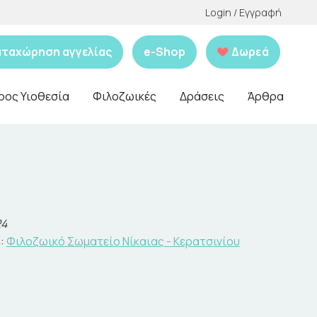
Login / Εγγραφή
αταχώρηση αγγελίας
e-Shop
Δωρεά
ρος Υιοθεσία
Φιλοζωικές
Δράσεις
Άρθρα
24
:
Φιλοζωικό Σωματείο Νίκαιας - Κερατσινίου