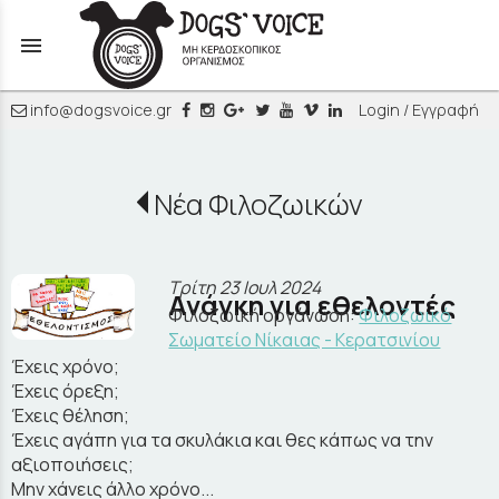
menu
info@dogsvoice.gr
Login / Εγγραφή
Νέα Φιλοζωικών
Τρίτη 23 Ιουλ 2024
Ανάγκη για εθελοντές
Φιλοζωική οργάνωση:
Φιλοζωικό
Σωματείο Νίκαιας - Κερατσινίου
Έχεις χρόνο;
Έχεις όρεξη;
Έχεις θέληση;
Έχεις αγάπη για τα σκυλάκια και θες κάπως να την
αξιοποιήσεις;
Μην χάνεις άλλο χρόνο...