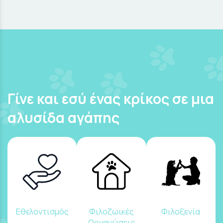
Γίνε και εσύ ένας κρίκος σε μια
αλυσίδα αγάπης
Εθελοντισμός
Φιλοζωικές
Φιλοξενία
Οργανώσεις