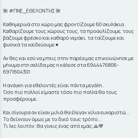
🌺 #ΓΙΝΕ_ΕΘΕΛΟΝΤΗΣ 🌺
Καθημερινά στο χώρο μας φροντίζουμε 60 σκυλάκια..
Καθαρίζουμε τους χώρους τους, τα προαυλίζουμε, τους
βάζουμε φρέσκο και καθαρό νεράκι, τα ταΐζουμε και
φυσικά τα χαϊδεύουμε ♥
Αν θες και εσύ να μπεις στην παρέα μας επικοινώνησε με
μήνυμα στη σελίδα μας η κάλεσε στα 6944476806-
6971604301
Η ανάγκη για εθελοντές είναι πάντα μεγάλη..
Όσο πιο πολλοί είμαστε τόσο πιο πολλά θα τους
προσφέρουμε..
Και σίγουρα αν είχαν μιλιά θα έλεγαν χίλια ευχαριστώ...
Το δείχνουν όμως με το δικό τους τρόπο...
Τι λες λοιπόν; θα γίνεις ένας από εμάς;🙏💙