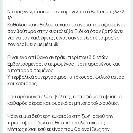
Να σας γνωρίσουμε τον χαμογελαστό Butter μας 💚💚
💚
Καθόλου μα καθόλου τυχαίο το όνομά του αφού είναι
σαν βούτυρο στην κυριολεξία.Ειδικά όταν ξαπλώνει
για να τον χαιδέψεις , είναι σαν να είναι έτοιμος να
τον αλοίψεις με μέλι 😁
Είναι ένα απίθανο αντράκι περίπου 3,5 ετών .
Εμβολιασμένος , στειρωμένος , τσιπαρισμένος και
αποπαρασιτωμένος.
Υπερβολικά συνεργάσιμος , υπάκουος , φιλικότατος
και χαδιάρης.
Του αρέσουν πολύ οι βόλτες , η επαφή με τη φύση, ο
καθαρός αέρας και φυσικά οι μπισκοτολιχουδιές.
Ψάχνει μια δεύτερη ευκαιρία στη ζωή, αφού την
πρώτη φορά δεν στάθηκε και πολύ τυχερός.
Μήπως είσαι εσύ εκείνος πού θα ανοίξεις την