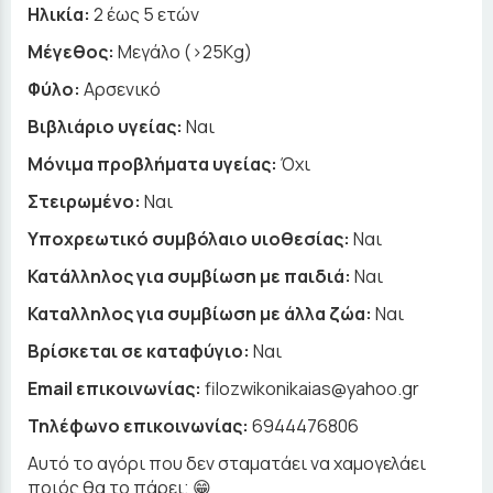
Ηλικία:
2 έως 5 ετών
Μέγεθος:
Μεγάλο (>25Kg)
Φύλο:
Αρσενικό
Βιβλιάριο υγείας:
Ναι
Μόνιμα προβλήματα υγείας:
Όχι
Στειρωμένο:
Ναι
Υποχρεωτικό συμβόλαιο υιοθεσίας:
Ναι
Κατάλληλος για συμβίωση με παιδιά:
Ναι
Καταλληλος για συμβίωση με άλλα ζώα:
Ναι
Βρίσκεται σε καταφύγιο:
Ναι
Email επικοινωνίας:
filozwikonikaias@yahoo.gr
Τηλέφωνο επικοινωνίας:
6944476806
Αυτό το αγόρι που δεν σταματάει να χαμογελάει
ποιός θα το πάρει; 😁