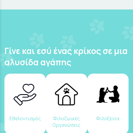
Γίνε και εσύ ένας κρίκος σε μια
αλυσίδα αγάπης
Εθελοντισμός
Φιλοζωικές
Φιλοξενία
Οργανώσεις