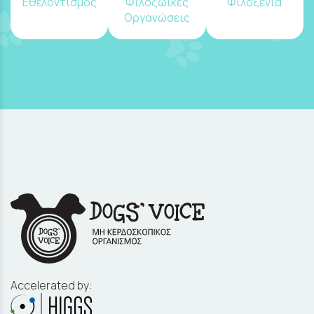
Εθελοντισμός
Φιλοζωικές
Φιλοξενία
Οργανώσεις
Accelerated by: