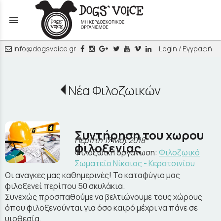
menu
info@dogsvoice.gr
Login / Εγγραφή
Νέα Φιλοζωικών
Συντήρηση του χωρου
Πέμπτη 17 Μαΐ 2018
φιλοξενίας
Φιλοζωική οργάνωση:
Φιλοζωικό
Σωματείο Νίκαιας - Κερατσινίου
Οι αναγκες μας καθημερινές! Το καταφύγιο μας
φιλοξενεί περίπου 50 σκυλάκια.
Συνεχώς προσπαθούμε να βελτιώνουμε τους χώρους
όπου φιλοξενούνται για όσο καιρό μέχρι να πάνε σε
υιοθεσία.