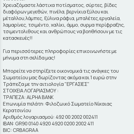
Χρειαζόμαστε λάστιχα ποτίσματος, σύρτες, βίδες
διαφόρων μεγεθών, πινέλα, βερνίκια ξύλου και
μέταλλου,λάμπες, ξύλινα ράφια, μπαλέτες,εργαλεία,
λαμαρίνες, τσιμέντο, χαλίκι, άμμο, συρμα περίφραξης,
τσιμεντολιθους και ανθρώπους να βοηθήσουν με τις
κατασκευές!!
Για περισσότερες πληροφορίες επικοινωνήστε με
μήνυμα στη σελίδα μας!
Μπορείτε να στηρίξετε οικονομικά τις ανάγκες του
Σωματείου μας δωρίζοντας ακόμα και 1 ευρώ στην
Τράπεζα με την αιτιολογία "ΕΡΓΑΣΙΕΣ"
ΣΤΟΙΧΕΙΑ ΛΟΓΑΡΙΑΣΜΟΥ :
ΤΡΑΠΕΖΑ: ALPHA BANK
Επωνυμία πελάτη: Φιλοζωικό Σωματείο Νίκαιας
Κερατσινίου
Αριθμός λογαριασμού: 492 00 2002 002411
IBAN: GR90 0140 4920 4920 0200 2002 411
BIC: CRBAGRAA