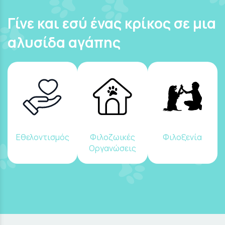
Γίνε και εσύ ένας κρίκος σε μια
αλυσίδα αγάπης
Εθελοντισμός
Φιλοζωικές
Φιλοξενία
Οργανώσεις