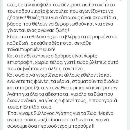
εκεί, ί στην κουφάλα του δέντρου, εκεί στον πάτο
του κάδου μικρές φωνούλες που αγωνίζονται να
ζήσουν!! Ψυχές που για κάποιους είναι σκουπίδια ,
βάρος που θέλουν να ξεφορτωθούν και για σένα
γίνονται ένας αγώνας ζωής !
Είσαι πια εθελοντής με τα βλέμματα στραμμένα σε
κάθε ζωή , σε κάθε αδέσποτο , σε κάθε
ταλαιπωρημένη ψυχή!
Και όταν ξεκινήσεις ο δρόμος είναι χωρίς
επιστροφή , χωρίς τέλος, γιατί τώρα βλέπεις αυτό,
που δε βλέπουν οι άλλοι, τον πόνο ..
Και σιγά σιγά γνωρίζεις κι άλλους εθελοντές και
ενώνετε τις φωνές ,τα χέρια , σταματούν τα διόδια
και αποφασίζετε να ενωθείτε με κοινό κίνητρο την
Αγάπη για όλα τα αδέσποτα , για όλα τα ζώα που
έχουν ανάγκη , να γίνεις η φωνή τους , η παρηγοριά
τους, η Ελπίδα τους.
Έτσι γίναμε Σύλλογος Αγάπης για τα Ζώα !Με ένα
όνειρο, oόλοι μαζί είμαστε πιο δυνατοί ,για να
σώσουμε όσα περισσότερα μπορούμε !!