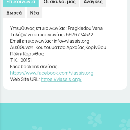
Επικοινωνία
Οι σκύλοι μας
Ανάγκες
Δωρεά
Νέα
Υπεύθυνος επικοινωνίας:
Fragkiadou Vana
Τηλέφωνο επικοινωνίας:
6976774532
Email επικοινωνίας:
info@vlassis.org
Διεύθυνση:
Κουτουμάτσα Αρχαίας Κορίνθου
Πόλη:
Κόρινθος
Τ.Κ.:
20131
Facebook link σελίδας:
https://www.facebook.com/vlassis.org
Web Site URL:
https://vlassis.org/