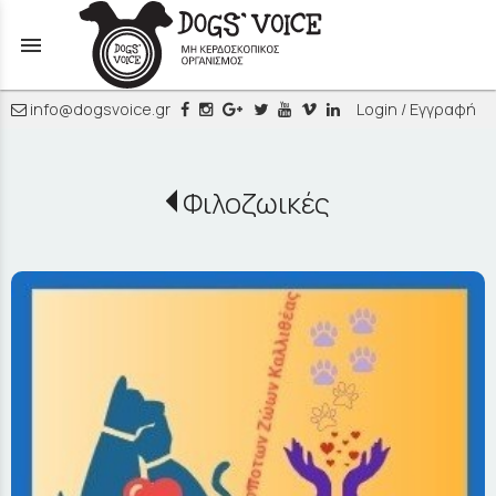
menu
info@dogsvoice.gr
Login / Εγγραφή
Φιλοζωικές