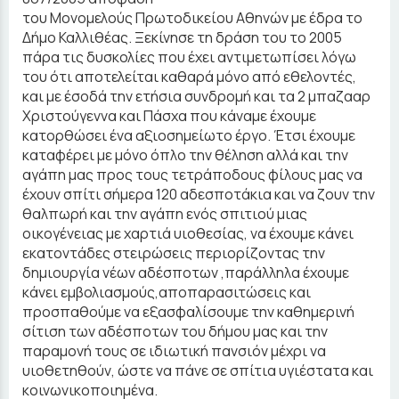
του Μονομελούς Πρωτοδικείου Αθηνών με έδρα το
Δήμο Καλλιθέας. Ξεκίνησε τη δράση του το 2005
πάρα τις δυσκολίες που έχει αντιμετωπίσει λόγω
του ότι αποτελείται καθαρά μόνο από εθελοντές,
και με έσοδά την ετήσια συνδρομή και τα 2 μπαζααρ
Χριστούγεννα και Πάσχα που κάναμε έχουμε
κατορθώσει ένα αξιοσημείωτο έργο. Έτσι έχουμε
καταφέρει με μόνο όπλο την θέληση αλλά και την
αγάπη μας προς τους τετράποδους φίλους μας να
έχουν σπίτι σήμερα 120 αδεσποτάκια και να ζουν την
θαλπωρή και την αγάπη ενός σπιτιού μιας
οικογένειας με χαρτιά υιοθεσίας, να έχουμε κάνει
εκατοντάδες στειρώσεις περιορίζοντας την
δημιουργία νέων αδέσποτων ,παράλληλα έχουμε
κάνει εμβολιασμούς,αποπαρασιτώσεις και
προσπαθούμε να εξασφαλίσουμε την καθημερινή
σίτιση των αδέσποτων του δήμου μας και την
παραμονή τους σε ιδιωτική πανσιόν μέχρι να
υιοθετηθούν, ώστε να πάνε σε σπίτια υγιέστατα και
κοινωνικοποιημένα.