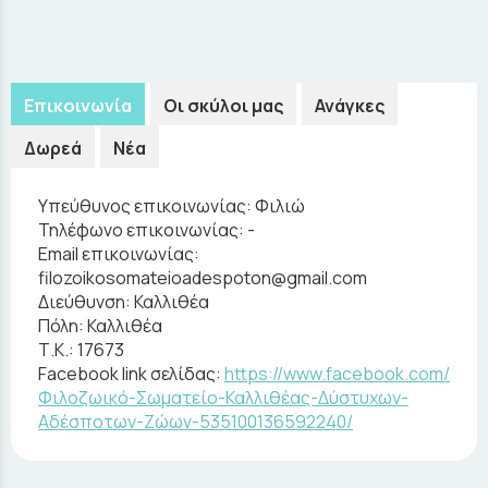
Επικοινωνία
Οι σκύλοι μας
Ανάγκες
Δωρεά
Νέα
Υπεύθυνος επικοινωνίας:
Φιλιώ
Τηλέφωνο επικοινωνίας:
-
Email επικοινωνίας:
filozoikosomateioadespoton@gmail.com
Διεύθυνση:
Καλλιθέα
Πόλη:
Καλλιθέα
Τ.Κ.:
17673
Facebook link σελίδας:
https://www.facebook.com/
Φιλοζωικό-Σωματείο-Καλλιθέας-Δύστυχων-
Αδέσποτων-Ζώων-535100136592240/