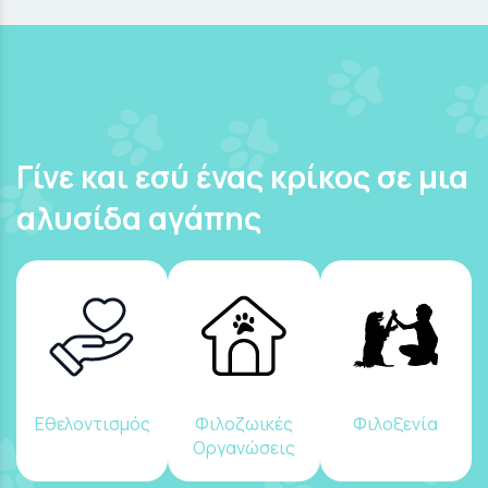
Γίνε και εσύ ένας κρίκος σε μια
αλυσίδα αγάπης
Εθελοντισμός
Φιλοζωικές
Φιλοξενία
Οργανώσεις