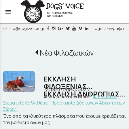
menu
info@dogsvoice.gr
Login / Εγγραφή
Νέα Φιλοζωικών
ΕΚΚΛΗΣΗ
ΦΙΛΟΞΕΝΙΑΣ...
Τετάρτη 18 Μαρ 2020
ΕΚΚΛΗΣΗ ΑΝΘΡΩΠΙΑΣ...
Φιλοζωική οργάνωση:
Φιλοζωικό
Σωματείο Καλλιθέας "Προστασία Δύστυχων Αδέσποτων
Ζώων"
Ένα από τα γλυκύτερα πλάσματα που έχουμε,χρειάζεται
την βοήθεια όλων μας.