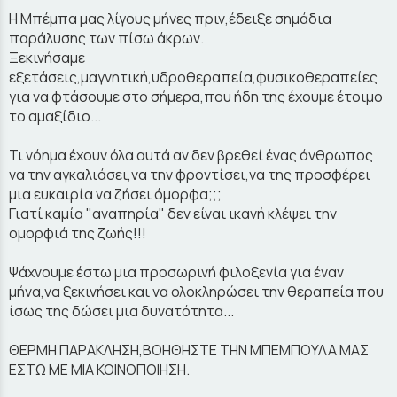
Η Μπέμπα μας λίγους μήνες πριν,έδειξε σημάδια
παράλυσης των πίσω άκρων.
Ξεκινήσαμε
εξετάσεις,μαγνητική,υδροθεραπεία,φυσικοθεραπείες
για να φτάσουμε στο σήμερα,που ήδη της έχουμε έτοιμο
το αμαξίδιο...
Τι νόημα έχουν όλα αυτά αν δεν βρεθεί ένας άνθρωπος
να την αγκαλιάσει,να την φροντίσει,να της προσφέρει
μια ευκαιρία να ζήσει όμορφα;;;
Γιατί καμία "αναπηρία" δεν είναι ικανή κλέψει την
ομορφιά της ζωής!!!
Ψάχνουμε έστω μια προσωρινή φιλοξενία για έναν
μήνα,να ξεκινήσει και να ολοκληρώσει την θεραπεία που
ίσως της δώσει μια δυνατότητα...
ΘΕΡΜΗ ΠΑΡΑΚΛΗΣΗ,ΒΟΗΘΗΣΤΕ ΤΗΝ ΜΠΕΜΠΟΥΛΑ ΜΑΣ
ΕΣΤΩ ΜΕ ΜΙΑ ΚΟΙΝΟΠΟΙΗΣΗ.