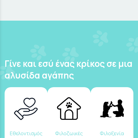
Γίνε και εσύ ένας κρίκος σε μια
αλυσίδα αγάπης
Εθελοντισμός
Φιλοζωικές
Φιλοξενία