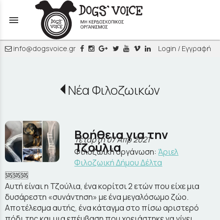
menu
info@dogsvoice.gr
Login / Εγγραφή
Νέα Φιλοζωικών
Βοήθεια για την
Τετάρτη 07 Απρ 2021
Τζούλια
Φιλοζωική οργάνωση:
Άριελ
Φιλοζωική Δήμου Δέλτα
🆘🆘🆘
Αυτή είναι η Τζούλια, ένα κορίτσι 2 ετών που είχε μια
δυσάρεστη «συνάντηση» με ένα μεγαλόσωμο ζώο.
Αποτέλεσμα αυτής, ένα κάταγμα στο πίσω αριστερό
πόδι της και μια επέμβαση που χρειάστηκε να γίνει.