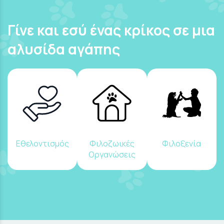
Γίνε και εσύ ένας κρίκος σε μια
αλυσίδα αγάπης
Εθελοντισμός
Φιλοζωικές
Φιλοξενία
Οργανώσεις