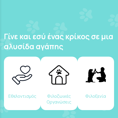
Γίνε και εσύ ένας κρίκος σε μια
αλυσίδα αγάπης
Εθελοντισμός
Φιλοζωικές
Φιλοξενία
Οργανώσεις