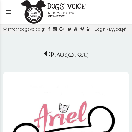
menu
info@dogsvoice.gr
Login / Εγγραφή
Φιλοζωικές