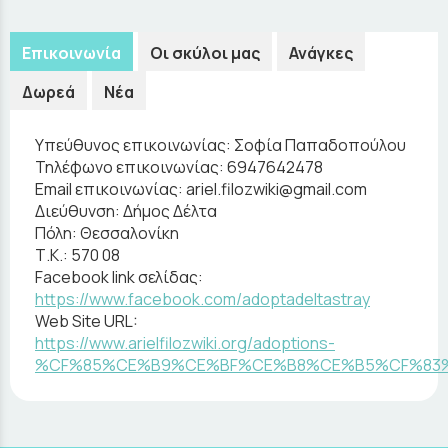
Επικοινωνία
Οι σκύλοι μας
Ανάγκες
Δωρεά
Νέα
Υπεύθυνος επικοινωνίας:
Σοφία Παπαδοπούλου
Τηλέφωνο επικοινωνίας:
6947642478
Email επικοινωνίας:
ariel.filozwiki@gmail.com
Διεύθυνση:
Δήμος Δέλτα
Πόλη:
Θεσσαλονίκη
Τ.Κ.:
570 08
Facebook link σελίδας:
https://www.facebook.com/adoptadeltastray
Web Site URL:
https://www.arielfilozwiki.org/adoptions-
%CF%85%CE%B9%CE%BF%CE%B8%CE%B5%CF%83