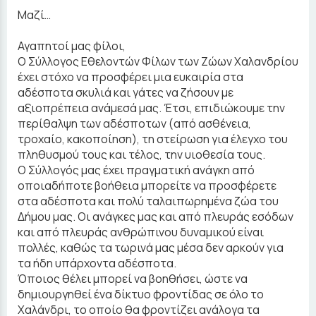
Μαζί…
Αγαπητοί μας φίλοι,
Ο Σύλλογος Εθελοντών Φίλων των Ζώων Χαλανδρίου
έχει στόχο να προσφέρει μια ευκαιρία στα
αδέσποτα σκυλιά και γάτες να ζήσουν με
αξιοπρέπεια ανάμεσά μας. Έτσι, επιδιώκουμε την
περίθαλψη των αδέσποτων (από ασθένεια,
τροχαίο, κακοποίηση), τη στείρωση για έλεγχο του
πληθυσμού τους και τέλος, την υιοθεσία τους.
Ο Σύλλογός μας έχει πραγματική ανάγκη από
οποιαδήποτε βοήθεια μπορείτε να προσφέρετε
στα αδέσποτα και πολύ ταλαιπωρημένα ζώα του
Δήμου μας. Οι ανάγκες μας και από πλευράς εσόδων
και από πλευράς ανθρώπινου δυναμικού είναι
πολλές, καθώς τα τωρινά μας μέσα δεν αρκούν για
τα ήδη υπάρχοντα αδέσποτα.
Όποιος θέλει μπορεί να βοηθήσει, ώστε να
δημιουργηθεί ένα δίκτυο φροντίδας σε όλο το
Χαλάνδρι, το οποίο θα φροντίζει ανάλογα τα