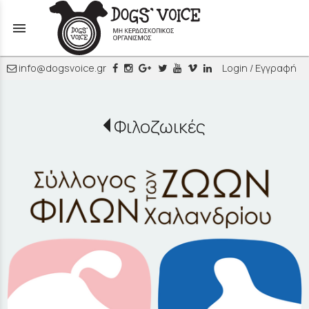
menu
info@dogsvoice.gr
Login / Εγγραφή
Φιλοζωικές