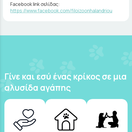
Facebook link σελίδας:
https://www.facebook.com/filoizoonhalandriou
Γίνε και εσύ ένας κρίκος σε μια
αλυσίδα αγάπης