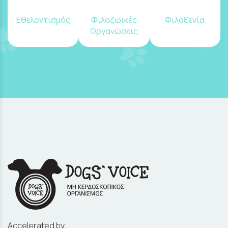
Εθελοντισμός
Φιλοζωικές
Φιλοξενία
Οργανώσεις
Accelerated by: