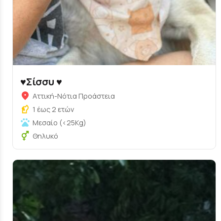
♥️Σίσσυ ♥️
Αττική-Νότια Προάστεια
1 έως 2 ετών
Μεσαίο (<25Kg)
Θηλυκό