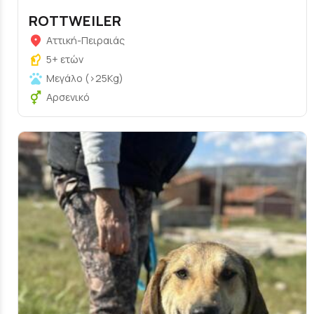
ROTΤWEILER
Αττική-Πειραιάς
5+ ετών
Μεγάλο (>25Kg)
Αρσενικό