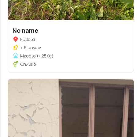
No name
Εύβοια
< 6 μηνών
Μεσαίο (<25Kg)
Θηλυκό