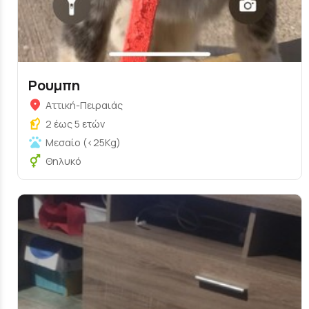
Ρουμπη
Αττική-Πειραιάς
2 έως 5 ετών
Μεσαίο (<25Kg)
Θηλυκό