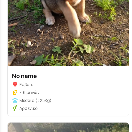
No name
Εύβοια
< 6 μηνών
Μεσαίο (<25Kg)
Αρσενικό