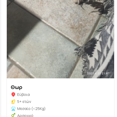
Θωρ
Εύβοια
5+ ετών
Μεσαίο (<25Kg)
Αρσενικό