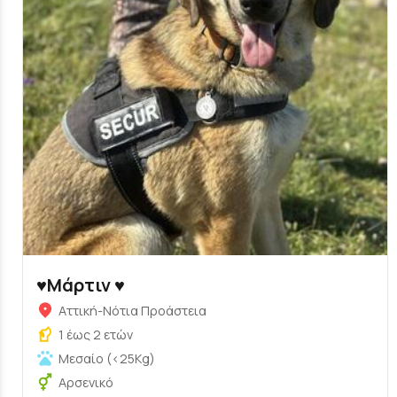
♥️Μάρτιν ♥️
Αττική-Νότια Προάστεια
1 έως 2 ετών
Μεσαίο (<25Kg)
Αρσενικό