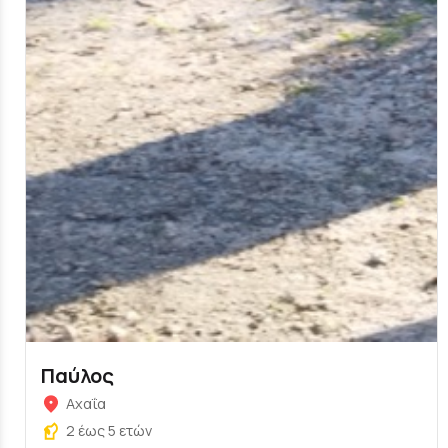
Παύλος
Αχαΐα
2 έως 5 ετών