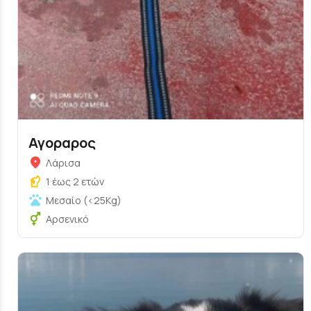
Αγοραρος
Λάρισα
1 έως 2 ετών
Μεσαίο (<25Kg)
Αρσενικό