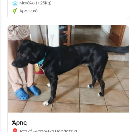
Μεγάλο (>25Kg)
Αρσενικό
Άρης
Αττική-Ανατολικά Προάστεια