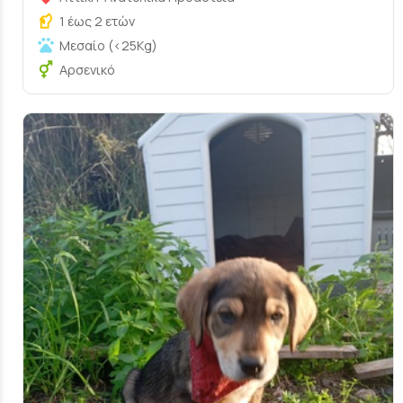
1 έως 2 ετών
Μεσαίο (<25Kg)
Αρσενικό