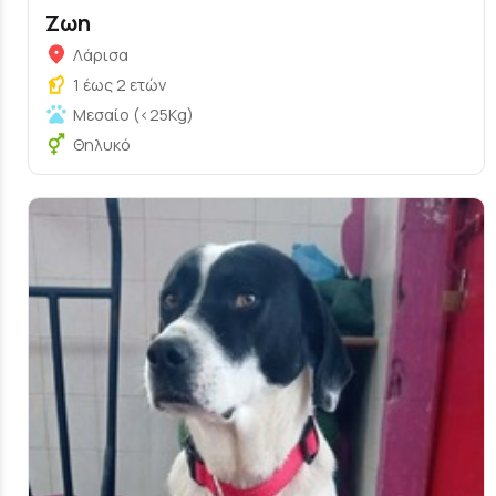
Ζωη
Λάρισα
1 έως 2 ετών
Μεσαίο (<25Kg)
Θηλυκό