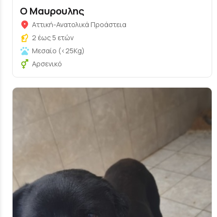
Ο Μαυρουλης
Αττική-Ανατολικά Προάστεια
2 έως 5 ετών
Μεσαίο (<25Kg)
Αρσενικό