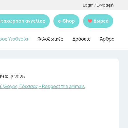
Login / Εγγραφή
αταχώρηση αγγελίας
e-Shop
Δωρεά
ρος Υιοθεσία
Φιλοζωικές
Δράσεις
Άρθρα
19 Φεβ 2025
ύλλογος Έδεσσας - Respect the animals