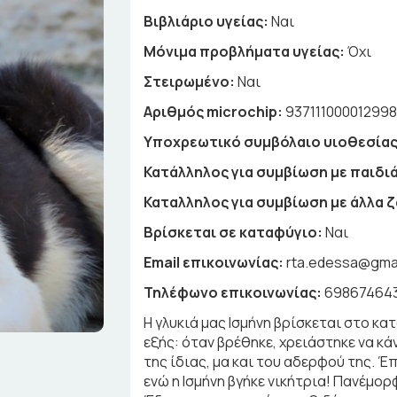
Βιβλιάριο υγείας:
Ναι
Μόνιμα προβλήματα υγείας:
Όχι
Στειρωμένο:
Ναι
Αριθμός microchip:
93711100001299
Υποχρεωτικό συμβόλαιο υιοθεσίας
Κατάλληλος για συμβίωση με παιδιά
Καταλληλος για συμβίωση με άλλα 
Βρίσκεται σε καταφύγιο:
Ναι
Email επικοινωνίας:
rta.edessa@gma
Τηλέφωνο επικοινωνίας:
69867464
Η γλυκιά μας Ισμήνη βρίσκεται στο κα
εξής: όταν βρέθηκε, χρειάστηκε να κά
της ίδιας, μα και του αδερφού της. 
ενώ η Ισμήνη βγήκε νικήτρια! Πανέμο