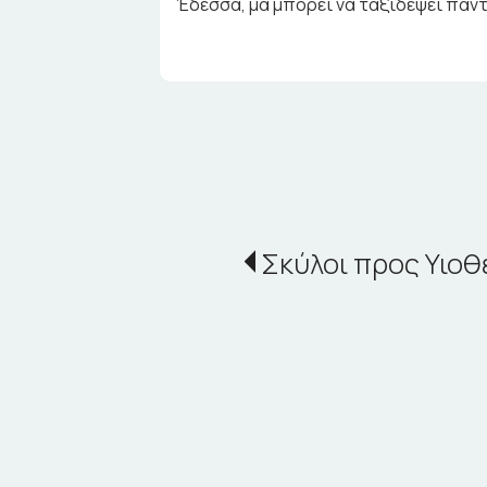
Έδεσσα, μα μπορεί να ταξιδέψει παν
Σκύλοι προς Υιοθ