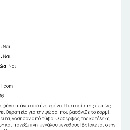
8
:
Ναι
:
Ναι
ζώα:
Ναι
il.com
36
ταφύγιο πάνω από ένα χρόνο. Η ιστορία της έχει ως
νει θεραπεία για την ψώρα, που βασάνιζε το κορμί
Έπειτα, νόσησαν από τύφο. Ο αδερφός της κατέληξε,
ρφη και πανέξυπνη, μεγάλου μεγέθους! Βρίσκεται στην