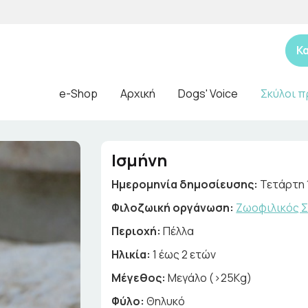
Κ
e-Shop
Αρχική
Dogs' Voice
Σκύλοι π
Ισμήνη
Ημερομηνία δημοσίευσης:
Τετάρτη 
Φιλοζωική οργάνωση:
Ζωοφιλικός Σ
Περιοχή:
Πέλλα
Ηλικία:
1 έως 2 ετών
Μέγεθος:
Μεγάλο (>25Kg)
Φύλο:
Θηλυκό