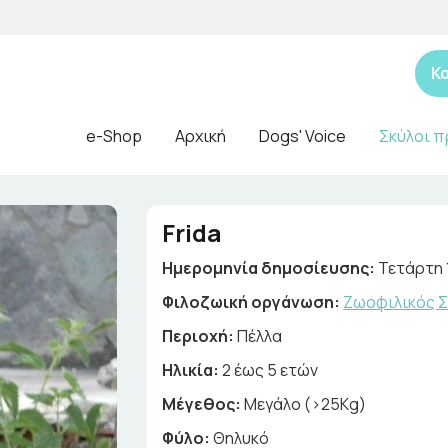
Κ
e-Shop
Αρχική
Dogs' Voice
Σκύλοι π
Frida
Ημερομηνία δημοσίευσης:
Τετάρτη 
Φιλοζωική οργάνωση:
Ζωοφιλικός Σ
Περιοχή:
Πέλλα
Ηλικία:
2 έως 5 ετών
Μέγεθος:
Μεγάλο (>25Kg)
Φύλο:
Θηλυκό