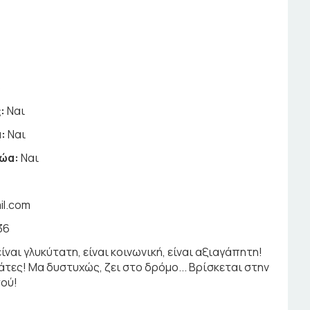
5
:
Ναι
:
Ναι
ζώα:
Ναι
il.com
36
είναι γλυκύτατη, είναι κοινωνική, είναι αξιαγάπητη!
άτες! Μα δυστυχώς, ζει στο δρόμο... Βρίσκεται στην
τού!