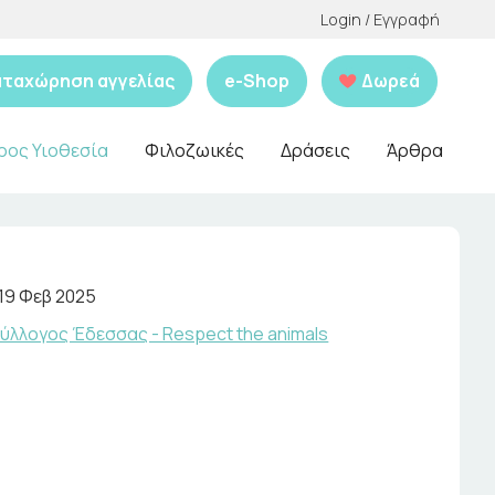
Login / Εγγραφή
αταχώρηση αγγελίας
e-Shop
Δωρεά
ρος Υιοθεσία
Φιλοζωικές
Δράσεις
Άρθρα
19 Φεβ 2025
ύλλογος Έδεσσας - Respect the animals