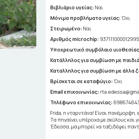
Βιβλιάριο υγείας:
Ναι
Μόνιμα προβλήματα υγείας:
Όχι
Στειρωμένο:
Ναι
Αριθμός microchip:
93711100001299
Υποχρεωτικό συμβόλαιο υιοθεσίας
Κατάλληλος για συμβίωση με παιδιά
Καταλληλος για συμβίωση με άλλα 
Βρίσκεται σε καταφύγιο:
Όχι
Email επικοινωνίας:
rta.edessa@gma
Τηλέφωνο επικοινωνίας:
69867464
Frida, η νταρντάνα! Είναι πανέμορφη, 
Τα πηγαίνει υπέροχα με σκύλους και γ
Έδεσσα, μα μπορεί να ταξιδέψει παν