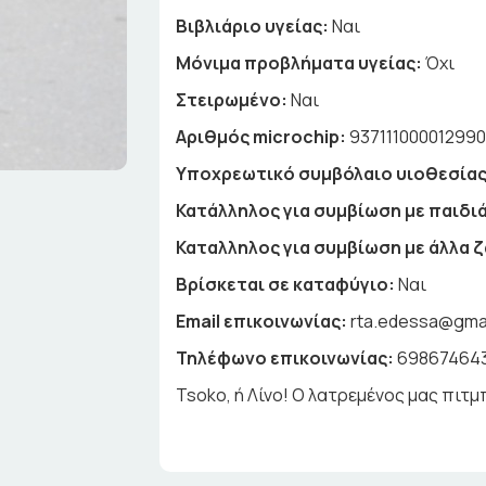
Βιβλιάριο υγείας:
Ναι
Μόνιμα προβλήματα υγείας:
Όχι
Στειρωμένο:
Ναι
Αριθμός microchip:
93711100001299
Υποχρεωτικό συμβόλαιο υιοθεσίας
Κατάλληλος για συμβίωση με παιδιά
Καταλληλος για συμβίωση με άλλα 
Βρίσκεται σε καταφύγιο:
Ναι
Email επικοινωνίας:
rta.edessa@gma
Τηλέφωνο επικοινωνίας:
69867464
Tsoko, ή Λίνο! Ο λατρεμένος μας πιτμ