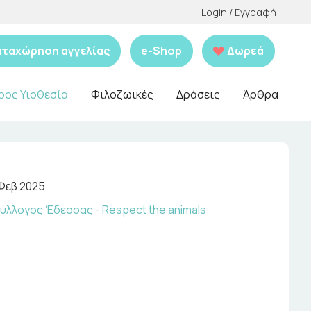
Login / Εγγραφή
αταχώρηση αγγελίας
e-Shop
Δωρεά
ρος Υιοθεσία
Φιλοζωικές
Δράσεις
Άρθρα
 Φεβ 2025
ύλλογος Έδεσσας - Respect the animals