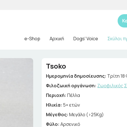
Κ
e-Shop
Αρχική
Dogs' Voice
Σκύλοι π
Tsoko
Ημερομηνία δημοσίευσης:
Τρίτη 18
Φιλοζωική οργάνωση:
Ζωοφιλικός Σ
Περιοχή:
Πέλλα
Ηλικία:
5+ ετών
Μέγεθος:
Μεγάλο (>25Kg)
Φύλο:
Αρσενικό