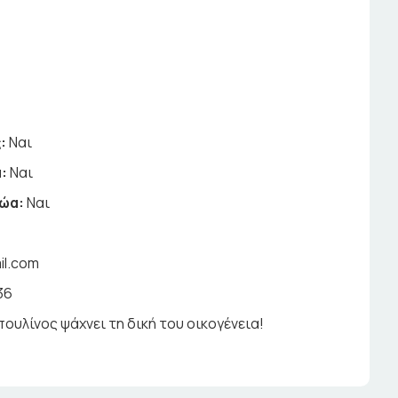
0
:
Ναι
:
Ναι
ζώα:
Ναι
il.com
36
πουλίνος ψάχνει τη δική του οικογένεια!